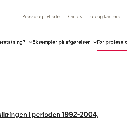
Presse og nyheder
Om os
Job og karriere
erstatning?
Eksempler på afgørelser
For professi
rsikringen i perioden 1992-2004,