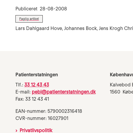
Publiceret
28-08-2008
Faglig artikel
Lars Dahlgaard Hove, Johannes Bock, Jens Krogh Chr
Patienterstatningen
Københav
Tlf.:
33 12 43 43
Kalvebod 
E-mail:
pebl@patienterstatningen.dk
1560 Køb
Fax: 33 12 43 41
EAN-nummer: 5790002316418
CVR-nummer: 16027901
Privatlivspolitik