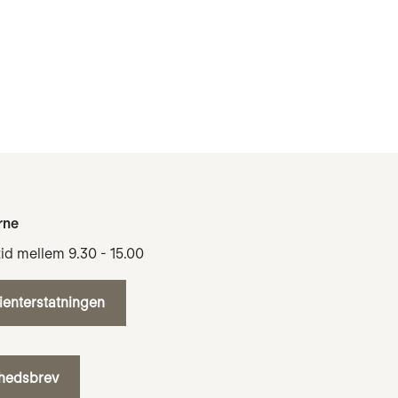
rne
tid mellem 9.30 - 15.00
tienterstatningen
yhedsbrev