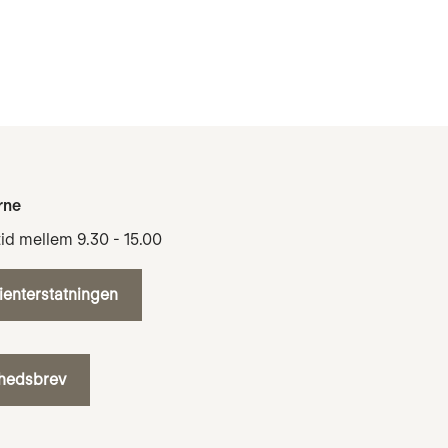
rne
tid mellem 9.30 - 15.00
tienterstatningen
yhedsbrev