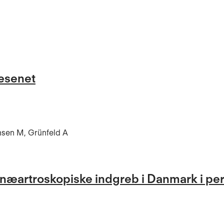
æsenet
chsen M, Grünfeld A
r knæartroskopiske indgreb i Danmark i pe