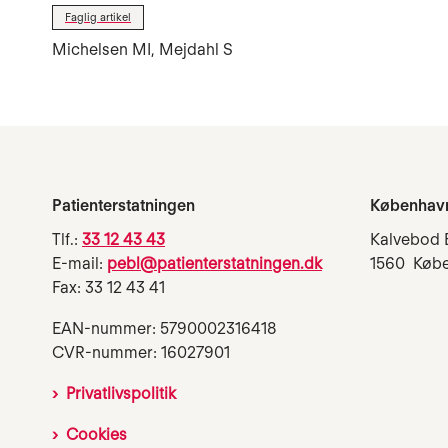
Faglig artikel
Michelsen MI, Mejdahl S
Patienterstatningen
Københav
Tlf.:
33 12 43 43
Kalvebod 
E-mail:
pebl@patienterstatningen.dk
1560 Køb
Fax: 33 12 43 41
EAN-nummer: 5790002316418
CVR-nummer: 16027901
Privatlivspolitik
Cookies