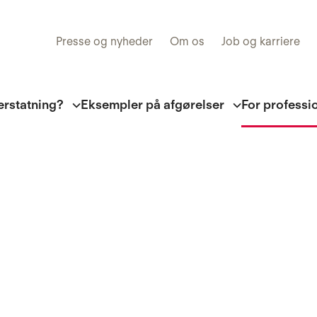
Presse og nyheder
Om os
Job og karriere
erstatning?
Eksempler på afgørelser
For professi