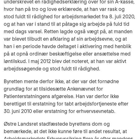
underskrevet en rådighedserklæring over for sin A-kasse,
hvor han på tro og love erklærede, at han var rask og
stod fuldt til rådighed for arbejdsmarkedet fra 8. juli 2020,
og at han var i stand til at påtage sig arbejde på fuld tid
med dags varsel. Retten lagde også vægt på, at manden
var blevet tilbudt en afklaring af sin arbejdsevne, og at
han i en periode havde deltaget i aktivering med henblik
på at opnå ordinær beskæftigelse eller ansættelse med
løntilskud. I maj 2012 blev det noteret, at han var aktivt
arbejdssøgende og stod fuldt til rådighed.
Byretten mente derfor ikke, at der var det fornødne
grundlag for at tilsidesætte Ankenævnet for
Patienterstatningens afgørelse. Han var derfor ikke
berettiget til erstatning for tabt arbejdsfortjeneste efter
30. juni 2010 eller erstatning for erhvervsevnetab.
Østre Landsret stadfæstede byrettens dom og
bemærkede, at det ikke kunne føre til andet resultat, at
Arbejdsmarkedets Erhvervssikring flere år efter mandens