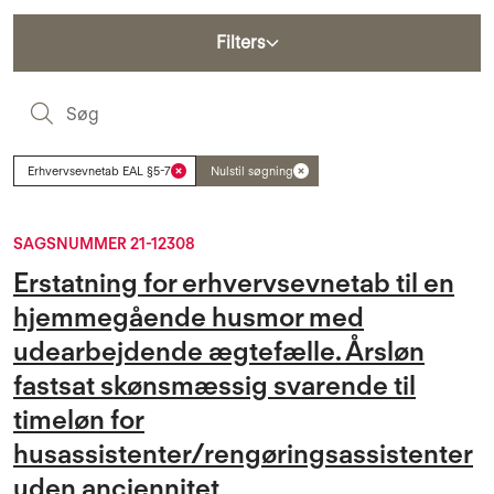
Filters
S
Erhvervsevnetab EAL §5-7
Nulstil søgning
SAGSNUMMER 21-12308
Erstatning for erhvervsevnetab til en
hjemmegående husmor med
udearbejdende ægtefælle. Årsløn
fastsat skønsmæssig svarende til
timeløn for
husassistenter/rengøringsassistenter
uden anciennitet