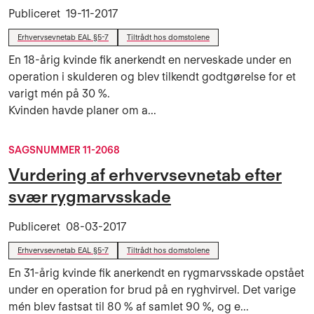
Publiceret
19-11-2017
Erhvervsevnetab EAL §5-7
Tiltrådt hos domstolene
En 18-årig kvinde fik anerkendt en nerveskade under en
operation i skulderen og blev tilkendt godtgørelse for et
varigt mén på 30 %.
Kvinden havde planer om a...
SAGSNUMMER 11-2068
Vurdering af erhvervsevnetab efter
svær rygmarvsskade
Publiceret
08-03-2017
Erhvervsevnetab EAL §5-7
Tiltrådt hos domstolene
En 31-årig kvinde fik anerkendt en rygmarvsskade opstået
under en operation for brud på en ryghvirvel. Det varige
mén blev fastsat til 80 % af samlet 90 %, og e...