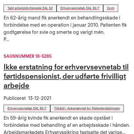
Tabt arbejdsfortjeneste EAL §2
Erhvervsevnetab EAL §5-7
Dom
En 62-årig mand fik anerkendt en behandlingsskade i
forbindelse med en operation i januar 2010. Patienten fik
godtgørelse for svie og smerte og varigt mén.
P...
SAGSNUMMER 18-5285
Ikke erstatning for erhvervsevnetab til
førtidspensionist, der udførte frivilligt
arbejde
Publiceret
13-12-2021
Erhvervsevnetab EAL §5-7
Tiltrådt i Ankenævnet for Patienterstatningen
En 59-årig kvinde fik anerkendt en skade opstået i
forbindelse med behandling af en arbejdsskade i hånden.
Arbejdsmarkedets Erhvervssikring fastsatte det varige...