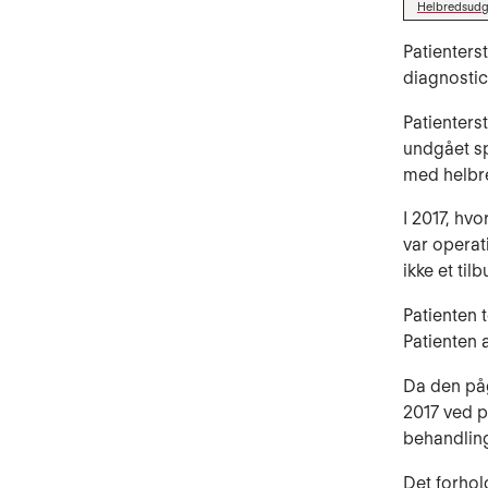
Helbredsudgi
Patienters
diagnostic
Patienters
undgået sp
med helbr
I 2017, hv
var operat
ikke et ti
Patienten t
Patienten 
Da den påg
2017 ved p
behandling
Det forhol