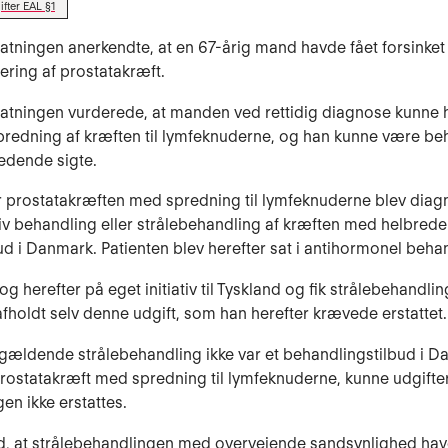
fter EAL §1
tatningen anerkendte, at en 67-årig mand havde fået forsinket
ering af prostatakræft.
tatningen vurderede, at manden ved rettidig diagnose kunne 
redning af kræften til lymfeknuderne, og han kunne være be
edende sigte.
or prostatakræften med spredning til lymfeknuderne blev diagn
iv behandling eller strålebehandling af kræften med helbrede
lbud i Danmark. Patienten blev herefter sat i antihormonel beha
og herefter på eget initiativ til Tyskland og fik strålebehandlin
afholdt selv denne udgift, som han herefter krævede erstattet.
ældende strålebehandling ikke var et behandlingstilbud i D
rostatakræft med spredning til lymfeknuderne, kunne udgifter
en ikke erstattes.
d, at strålebehandlingen med overvejende sandsynlighed ha