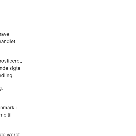
have
handlet
osticeret,
nde sigte
ndling.
g.
anmark i
ne til
vde været