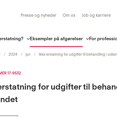
Presse og nyheder
Om os
Job og karriere
erstatning?
Eksempler på afgørelser
For professi
r
2024
jun
Ikke erstatning for udgifter til behandling i udla
ER 17-9532
erstatning for udgifter til beha
andet