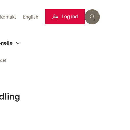
Log ind
Kontakt
English
onelle
ndet
ndling