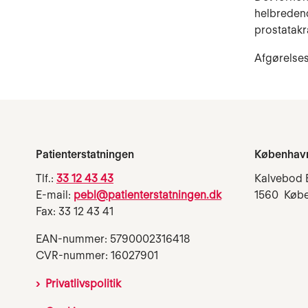
helbredend
prostatakr
Afgørelses
Patienterstatningen
Københav
Tlf.:
33 12 43 43
Kalvebod 
E-mail:
pebl@patienterstatningen.dk
1560 Køb
Fax: 33 12 43 41
EAN-nummer: 5790002316418
CVR-nummer: 16027901
Privatlivspolitik