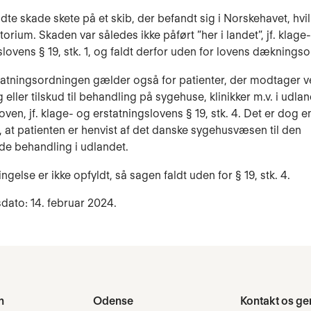
te skade skete på et skib, der befandt sig i Norskehavet, hvilk
torium. Skaden var således ikke påført ”her i landet”, jf. klage
slovens § 19, stk. 1, og faldt derfor uden for lovens dæknings
tatningsordningen gælder også for patienter, der modtager v
eller tilskud til behandling på sygehuse, klinikker m.v. i udlan
ven, jf. klage- og erstatningslovens § 19, stk. 4. Det er dog e
, at patienten er henvist af det danske sygehusvæsen til den
e behandling i udlandet.
gelse er ikke opfyldt, så sagen faldt uden for § 19, stk. 4.
dato: 14. februar 2024.
n
Odense
Kontakt os ge