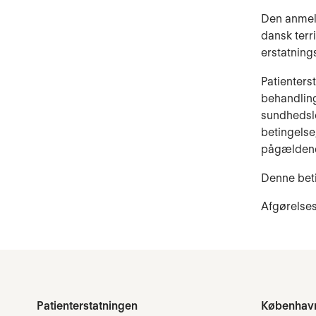
Den anmeld
dansk terri
erstatning
Patienters
behandling 
sundhedslo
betingelse
pågældend
Denne betin
Afgørelses
Patienterstatningen
Københav