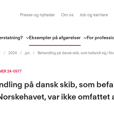
Presse og nyheder
Om os
Job og karriere
erstatning?
Eksempler på afgørelser
For professi
r
2024
jun
Behandling på dansk skib, som befandt sig i Nor
ER 24-0977
dling på dansk skib, som bef
 Norskehavet, var ikke omfattet 