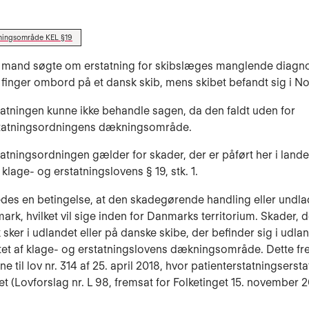
ingsområde KEL §19
g mand søgte om erstatning for skibslæges manglende diagno
 finger ombord på et dansk skib, mens skibet befandt sig i N
tatningen kunne ikke behandle sagen, da den faldt uden for
statningsordningens dækningsområde.
tatningsordningen gælder for skader, der er påført her i lande
klage- og erstatningslovens § 19, stk. 1.
edes en betingelse, at den skadegørende handling eller undla
mark, hvilket vil sige inden for Danmarks territorium. Skader, d
sker i udlandet eller på danske skibe, der befinder sig i udlan
tet af klage- og erstatningslovens dækningsområde. Dette fr
e til lov nr. 314 af 25. april 2018, hvor patienterstatningserst
et (Lovforslag nr. L 98, fremsat for Folketinget 15. november 2