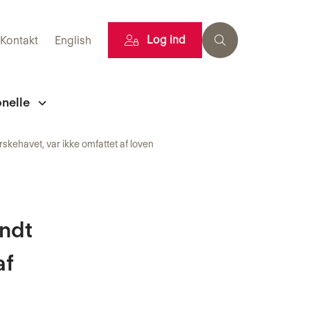
Log ind
Kontakt
English
onelle
skehavet, var ikke omfattet af loven
andt
af