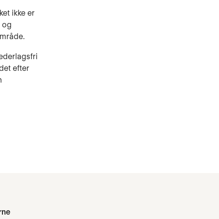
et ikke er
- og
område.
ederlagsfri
det efter
n
rne