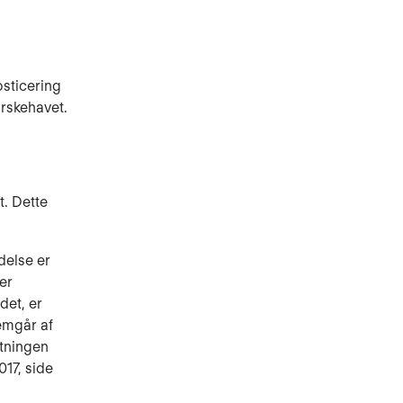
sticering
orskehavet.
t. Dette
delse er
er
det, er
emgår af
atningen
017, side