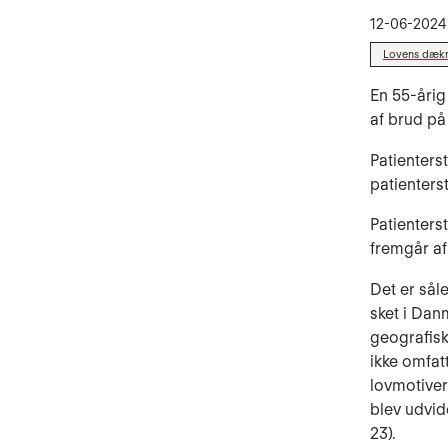
12-06-2024
Lovens dækn
En 55-åri
af brud på
Patienters
patienter
Patienters
fremgår af 
Det er sål
sket i Dan
geografisk 
ikke omfat
lovmotivern
blev udvid
23).