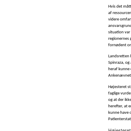
Hvis det måt
af ressource
videre omfang
ansvarsgrundl
situation va
regionernes p
fornødent om
Landsretten 
Spinraza, og
heraf kunne e
Ankenævnet f
Højesteret st
faglige vurd
og at der ikk
herefter, at 
kunne have or
Patienterstat
Højesteret