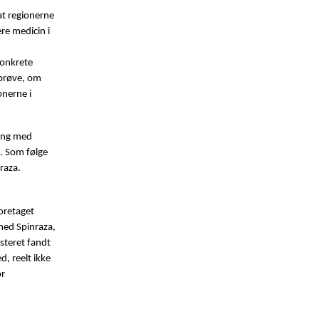
at regionerne
re medicin i
konkrete
rprøve, om
onerne i
ling med
. Som følge
raza.
foretaget
med Spinraza,
esteret fandt
d, reelt ikke
or