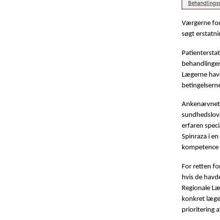
Behandlings
Værgerne for
søgt erstatn
Patientersta
behandlingen
Lægerne havd
betingelserne 
Ankenævnet f
sundhedslove
erfaren spec
Spinraza i e
kompetence a
For retten fo
hvis de havde
Regionale Læ
konkret lægef
prioritering 