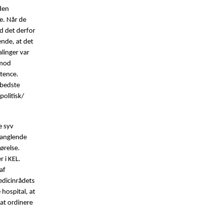
uden
e. Når de
d det derfor
ende, at det
linger var
 mod
etence.
 bedste
politisk/
e syv
 manglende
ørelse.
r i KEL.
af
edicinrådets
 hospital, at
at ordinere