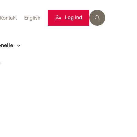
Log ind
Kontakt
English
onelle
r