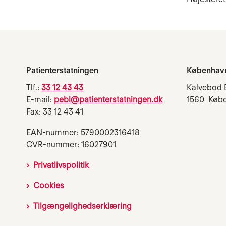
Patienterstatningen
Københav
Tlf.:
33 12 43 43
Kalvebod 
E-mail:
pebl@patienterstatningen.dk
1560 Køb
Fax: 33 12 43 41
EAN-nummer: 5790002316418
CVR-nummer: 16027901
Privatlivspolitik
Cookies
Tilgængelighedserklæring