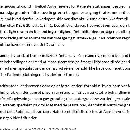
te lægges til grund – hvilket Ankenævnet for Patienterstatningen bestred - 
mæssige grunde måtte have begrænset lægernes adgang til at kunne ordine
, end hvad der fra Folketingets side var tiltænkt, kunne dette ikke føre til
ag efter KEL § 20, stk. 1, nr. 1. Det afgørende var, hvorvidt Spinraza i den 
r til rådighed som en behandlingsmulighed. Det faldt uden for sagen at efte
rioritering af ressourcerne var rimelige og tilstrækkelige, herunder om regi
fang havde efterlevet det 7. princip.
lagde til grund, at børnene havde fået afslag på ansøgningerne om behand
 at behandlingen dermed af ressourcemæssige årsager ikke stod til rådighed
n erfaren specialist under de i øvrigt givne forhold ikke have ordineret Spin
or Patienterstatningen blev derfor frifundet.
adfæstede landsrettens dom og anførte, at der i forhold til hvert barn var 
eringer af, om der uanset prisen var grundlag for at iværksætte behandling 
e forelå oplysninger, som gav grundlag til at anfægte disse vurderinger. Høj
en erfaren specialist på området med de ressourcer, der faktisk var til rådighe
dineret Spinraza til børnene. Højesteret tiltrådte derfor, at Ankenævnet f
ningen blev frifundet.
s dom af 7. juni 2022 (U2022.3282H).