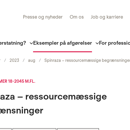
Presse og nyheder
Om os
Job og karriere
erstatning?
Eksempler på afgørelser
For professi
r
2023
aug
Spinraza – ressourcemæssige begrænsninge
R 18-2045 M.FL.
raza – ressourcemæssige
ænsninger
3