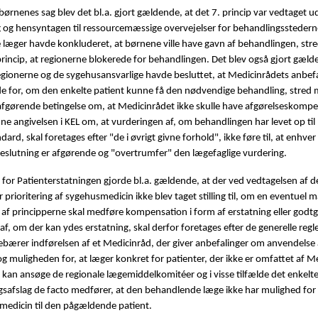
r børnenes sag blev det bl.a. gjort gældende, at det 7. princip var vedtaget 
og hensyntagen til ressourcemæssige overvejelser for behandlingsstedern
læger havde konkluderet, at børnene ville have gavn af behandlingen, stre
rincip, at regionerne blokerede for behandlingen. Det blev også gjort gæld
regionerne og de sygehusansvarlige havde besluttet, at Medicinrådets anbefa
for, om den enkelte patient kunne få den nødvendige behandling, stred
 afgørende betingelse om, at Medicinrådet ikke skulle have afgørelseskomp
e angivelsen i KEL om, at vurderingen af, om behandlingen har levet op til
dard, skal foretages efter "de i øvrigt givne forhold", ikke føre til, at enhver 
slutning er afgørende og "overtrumfer" den lægefaglige vurdering.
or Patienterstatningen gjorde bl.a. gældende, at der ved vedtagelsen af d
r prioritering af sygehusmedicin ikke blev taget stilling til, om en eventuel
 af principperne skal medføre kompensation i form af erstatning eller godtg
f, om der kan ydes erstatning, skal derfor foretages efter de generelle regle
bærer indførelsen af et Medicinråd, der giver anbefalinger om anvendelse 
g muligheden for, at læger konkret for patienter, der ikke er omfattet af M
 kan ansøge de regionale lægemiddelkomitéer og i visse tilfælde det enkelte
gsafslag de facto medfører, at den behandlende læge ikke har mulighed for 
medicin til den pågældende patient.