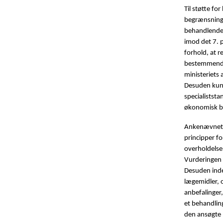
Til støtte fo
begrænsning 
behandlende 
imod det 7. p
forhold, at 
bestemmende 
ministeriets
Desuden kunn
specialiststan
økonomisk be
Ankenævnet f
principper fo
overholdelse
Vurderingen a
Desuden inde
lægemidler, o
anbefalinger,
et behandlin
den ansøgte 