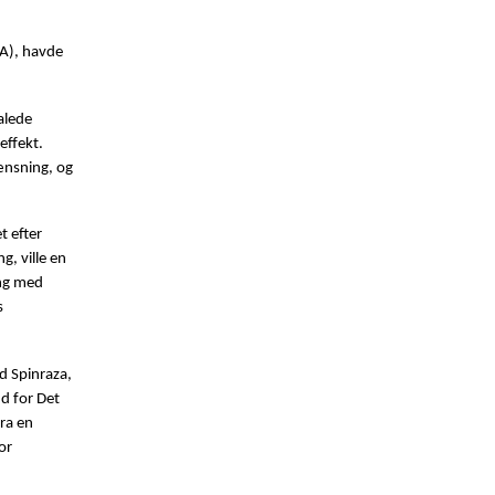
MA), havde
alede
effekt.
ænsning, og
t efter
, ville en
ing med
s
d Spinraza,
nd for Det
ra en
or