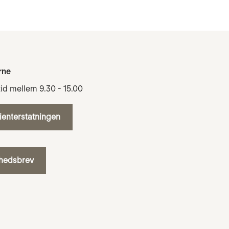
rne
tid mellem 9.30 - 15.00
tienterstatningen
yhedsbrev