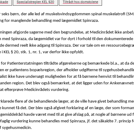
skade
Specialistreglen KEL §20
Tiltrådt hos domstolene
 seks børn, der alle led af muskelsvindsygdommen spinal muskelatrofi (S
ing for manglende behandling med lægemidlet Spinraza.
tningen afgjorde sagerne med den begrundelse, at Medicinrådet ikke anbef
 med Spinraza, da lægemidlet var for dyrt i forhold til den dokumenterede 
e dermed reelt ikke adgang til Spinraza. Der var tale om en ressourcebegr
i KEL § 20, stk. 1, nr. 1, var derfor ikke opfyldt.
or Patienterstatningen tiltrådte afgørelserne og bemærkede bl.a., at da de
n er patientens bopælsregion, der afholder udgifterne til sygehusbehandling
ialist ikke have undersøgt muligheden for at få børnene henvist til behandl
n anden region. Det blev også bemærket, at det ligger uden for Ankenævnet
t efterprøve Medicinrådets vurdering.
rklarede flere af de behandlende læger, at de ville have givet behandling me
 kunnet få det. Der blev også afgivet forklaring af en læge, der som forma
gemiddelråd havde været med til at give afslag på, at nogle af børnene ud f
aglig vurdering kunne behandles med Spinraza, jf. det såkaldte 7. princip f
af sygehusmedicin.