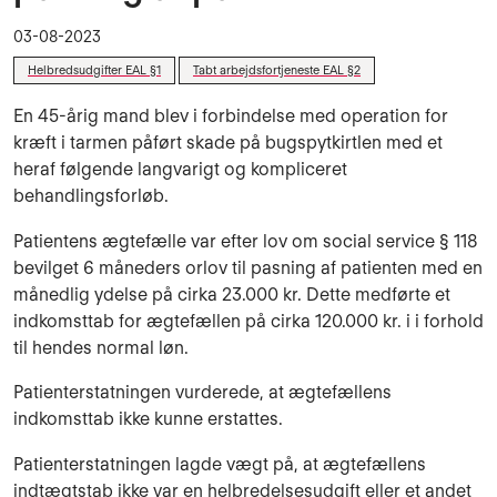
03-08-2023
Helbredsudgifter EAL §1
Tabt arbejdsfortjeneste EAL §2
En 45-årig mand blev i forbindelse med operation for
kræft i tarmen påført skade på bugspytkirtlen med et
heraf følgende
langvarigt og kompliceret
behandlingsforløb.
Patientens
ægtefælle var efter lov om social service § 118
bevilget 6 måneders orlov til pasning af patienten med en
månedlig ydelse på cirka 23.000 kr. Dette medførte et
indkomsttab for ægtefællen på cirka 120.000 kr. i i forhold
til hendes normal løn.
Patienterstatningen vurderede, at ægtefællens
indkomsttab ikke kunne erstattes.
Patienterstatningen lagde vægt på, at ægtefællens
indtægtstab ikke var en helbredelsesudgift eller et andet