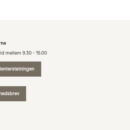
rne
tid mellem 9.30 - 15.00
tienterstatningen
yhedsbrev