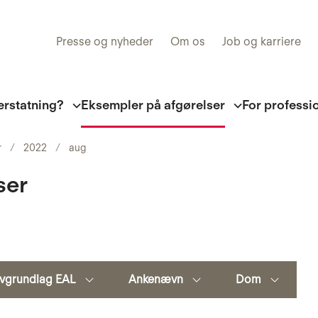
Presse og nyheder
Om os
Job og karriere
erstatning?
Eksempler på afgørelser
For professi
r
2022
aug
ser
vgrundlag EAL
Ankenævn
Dom