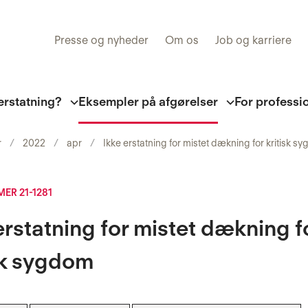
Presse og nyheder
Om os
Job og karriere
erstatning?
Eksempler på afgørelser
For professi
r
2022
apr
Ikke erstatning for mistet dækning for kritisk s
R 21-1281
erstatning for mistet dækning f
sk sygdom