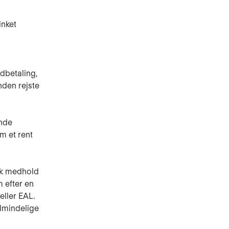
inket
dbetaling,
nden rejste
ende
m et rent
ik medhold
m efter en
eller EAL.
almindelige