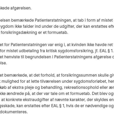
kede afgørelsen.
lelsen bemærkede Patienterstatningen, at tab i form af miste
 sygdom ikke falder ind under de udgifter, der kan erstattes eft
t forsikringsdækning er et formuetab.
for Patienterstatningen var enig i, at kvinden ikke havde ret t
for mistet udbetaling fra kritisk sygdomsforsikring, jf. EAL § 1.
 henviste til begrundelsen i Patienterstatningens afgørelse 
lse.
 bemærkede, at det forhold, at forsikringssummen skulle gi
mulighed for at lette tilværelsen under sygdomsforløbet, her
ilkøb af ekstra pleje og behandling, rekreationsophold eller æ
kke ændrede på, at der var tale om et formuetab. Det blev og
at konkrete ekstraudgifter af nævnte karakter, der skyldes en
sskade, kan erstattes efter EAL § 1, hvis de er nødvendige og
 dokumenteres.