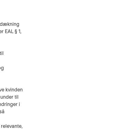
t dækning
er EAL § 1,
il
og
ve kvinden
under til
ndringer i
så
 relevante,