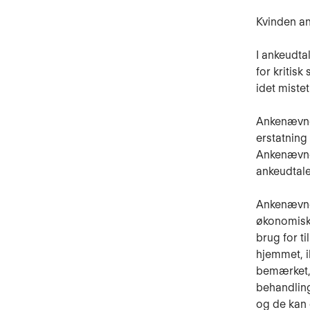
Kvinden an
I ankeudta
for kritisk
idet miste
Ankenævnet 
erstatning 
Ankenævnet
ankeudtale
Ankenævnet
økonomisk 
brug for t
hjemmet, i
bemærket, 
behandling
og de kan