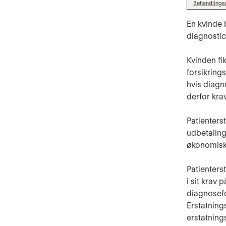
Behandlings
En kvinde 
diagnostic
Kvinden fi
forsikring
hvis diagn
derfor kra
Patienters
udbetaling
økonomisk 
Patienters
i sit krav 
diagnosefo
Erstatning
erstatnings