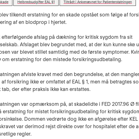
skade
Helbredsudgifter EAL §1
Tiltrådt i Ankenævnet for Patienterstatningen
blev tilkendt erstatning for en skade opstået som følge af fors
ering af en blodprop i hjertet.
k efterfølgende afslag på dækning for kritisk sygdom fra sit
sselskab. Afslaget blev begrundet med, at der kun kunne ske u
osen var blevet stillet samtidig med de første symptomer. Kvi
v om erstatning for den mistede forsikringsudbetaling.
tatningen afviste kravet med den begrundelse, at den mangl
 af forsikring ikke er omfattet af EAL § 1, men må betragtes so
tab, der efter praksis ikke kan erstattes.
tatningen var opmærksom på, at skadelidte i FED 2017.96 Ø f
på erstatning for mistet forsikringsudbetaling for kritisk sygdo
rsinkelse. Dommen vedrørte dog ikke en afgørelse efter KEL 
skravet var derimod rejst direkte over for hospitalet efter de 
retlige regler.