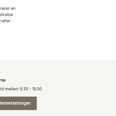
rører en
direkte
 efter
rne
tid mellem 9.30 - 15.00
tienterstatningen