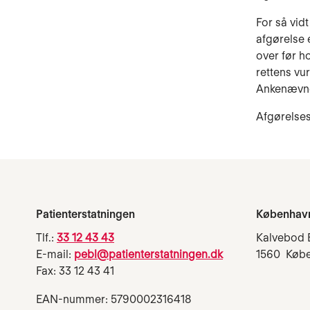
For så vid
afgørelse 
over før ho
rettens vu
Ankenævnet
Afgørelses
Patienterstatningen
Københav
Tlf.:
33 12 43 43
Kalvebod 
E-mail:
pebl@patienterstatningen.dk
1560 Køb
Fax: 33 12 43 41
EAN-nummer: 5790002316418