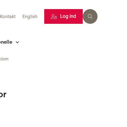
Log ind
Kontakt
English
onelle
ygdom
or