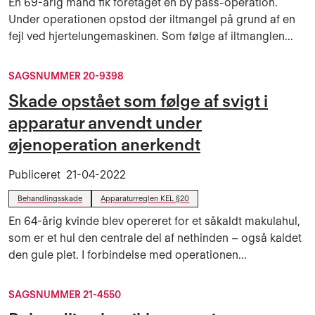
En 69-årig mand fik foretaget en by pass-operation.
Under operationen opstod der iltmangel på grund af en
fejl ved hjertelungemaskinen. Som følge af iltmanglen...
SAGSNUMMER 20-9398
Skade opstået som følge af svigt i
apparatur anvendt under
øjenoperation anerkendt
Publiceret
21-04-2022
Behandlingsskade
Apparaturreglen KEL §20
En 64-årig kvinde blev opereret for et såkaldt makulahul,
som er et hul den centrale del af nethinden – også kaldet
den gule plet. I forbindelse med operationen...
SAGSNUMMER 21-4550