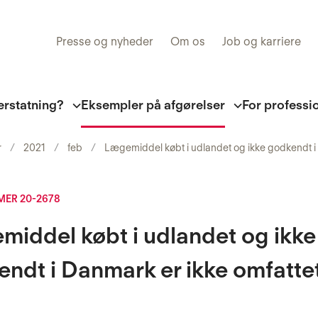
Presse og nyheder
Om os
Job og karriere
erstatning?
Eksempler på afgørelser
For professi
r
2021
feb
Lægemiddel købt i udlandet og ikke godkendt i 
ER 20-2678
iddel købt i udlandet og ikke
ndt i Danmark er ikke omfattet