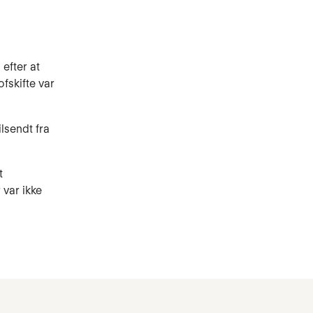
efter at
fskifte var
lsendt fra
t
var ikke