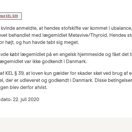
sted KEL §39
 kvinde anmeldte, at hendes stofskifte var kommet i ubalance, 
evet behandlet med lægemidlet Metavive/Thyroid. Hendes sto
for højt, og hun havde tabt sig meget.
vde købt lægemidlet på en engelsk hjemmeside og fået det ti
ægemidlet var ikke godkendt i Danmark.
 af KEL § 39, at loven kun gælder for skader sket ved brug af e
, der er udleveret og godkendt i Danmark. Disse betingelser 
gen blev derfor afvist.
dato: 22. juli 2020