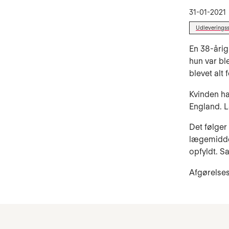
31-01-2021
Udleverings
En 38-årig
hun var bl
blevet alt 
Kvinden ha
England. L
Det følger
lægemiddel
opfyldt. Sa
Afgørelses