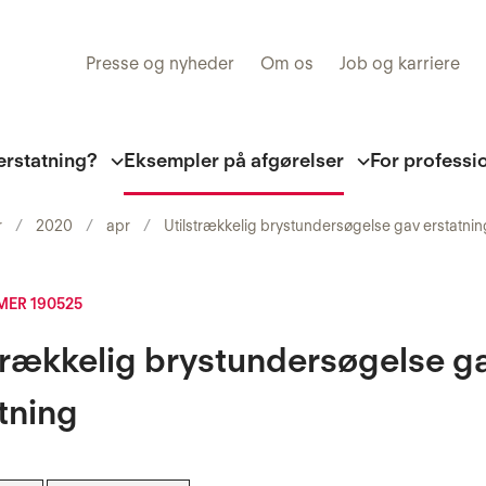
Presse og nyheder
Om os
Job og karriere
erstatning?
Eksempler på afgørelser
For professi
r
2020
apr
Utilstrækkelig brystundersøgelse gav erstatnin
ER 190525
trækkelig brystundersøgelse g
tning