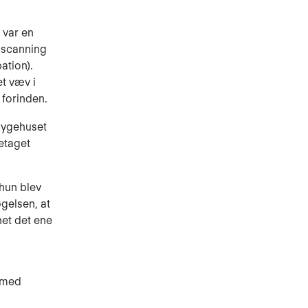
 var en
dsscanning
ation).
et væv i
 forinden.
 sygehuset
etaget
hun blev
gelsen, at
net det ene
i med