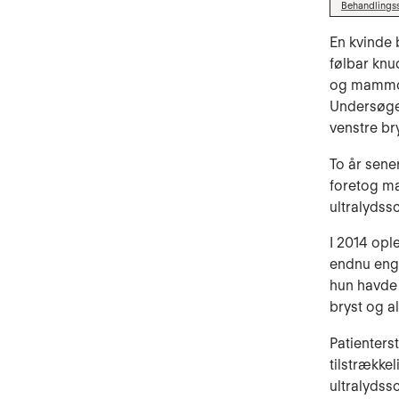
Behandlings
En kvinde b
følbar knu
og mammog
Undersøgel
venstre bry
To år sene
foretog ma
ultralydss
I 2014 opl
endnu enga
hun havde 
bryst og a
Patienters
tilstrække
ultralyds