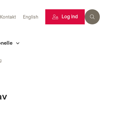
Log ind
Kontakt
English
onelle
g
av