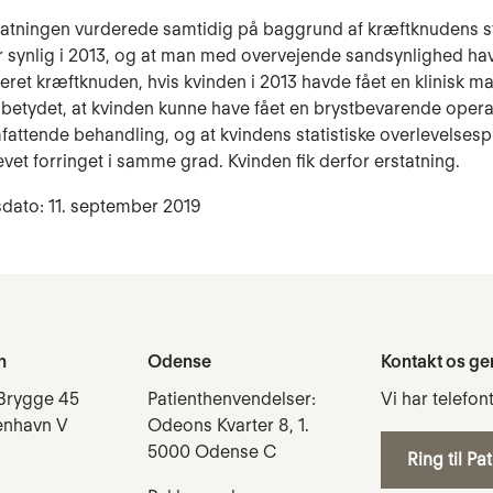
tatningen vurderede samtidig på baggrund af kræftknudens st
 synlig i 2013, og at man med overvejende sandsynlighed ha
eret kræftknuden, hvis kvinden i 2013 havde fået en klinisk 
betydet, at kvinden kunne have fået en brystbevarende opera
attende behandling, og at kvindens statistiske overlevelse
evet forringet i samme grad. Kvinden fik derfor erstatning.
dato: 11. september 2019
n
Odense
Kontakt os ge
Brygge 45
Patienthenvendelser:
Vi har telefon
enhavn V
Odeons Kvarter 8, 1.
5000 Odense C
Ring til Pa