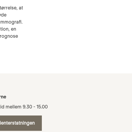
ørrelse, at
vde
mammografi.
tion, en
sprognose
rne
tid mellem 9.30 - 15.00
tienterstatningen