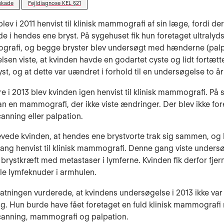
skade
Fejldiagnose KEL §21
lev i 2011 henvist til klinisk mammografi af sin læge, fordi der
de i hendes ene bryst. På sygehuset fik hun foretaget ultraly
rafi, og begge bryster blev undersøgt med hænderne (palp
sen viste, at kvinden havde en godartet cyste og lidt fortætt
st, og at dette var uændret i forhold til en undersøgelse to år
re i 2013 blev kvinden igen henvist til klinisk mammografi. På
n en mammografi, der ikke viste ændringer. Der blev ikke for
canning eller palpation.
evede kvinden, at hendes ene brystvorte trak sig sammen, og 
ng henvist til klinisk mammografi. Denne gang viste undersø
brystkræft med metastaser i lymferne. Kvinden fik derfor fjer
lle lymfeknuder i armhulen.
tatningen vurderede, at kvindens undersøgelse i 2013 ikke var
lig. Hun burde have fået foretaget en fuld klinisk mammograf
scanning, mammografi og palpation.