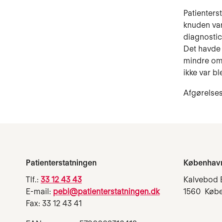
Patienters
knuden var
diagnostic
Det havde 
mindre omf
ikke var bl
Afgørelses
Patienterstatningen
Københav
Tlf.:
33 12 43 43
Kalvebod 
E-mail:
pebl@patienterstatningen.dk
1560 Køb
Fax: 33 12 43 41