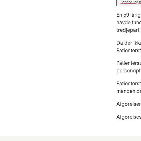
Behandlings
En 59-årig
havde funde
tredjepart
Da der ikk
Patienters
Patienters
personoply
Patienterst
manden om 
Afgørelsen
Afgørelse