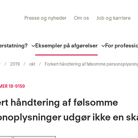
Presse og nyheder
Om os
Job og karriere
erstatning?
Eksempler på afgørelser
For professi
r
2019
okt
Forkert håndtering af følsomme personoplysnin
ER 18-9159
rt håndtering af følsomme
noplysninger udgør ikke en s