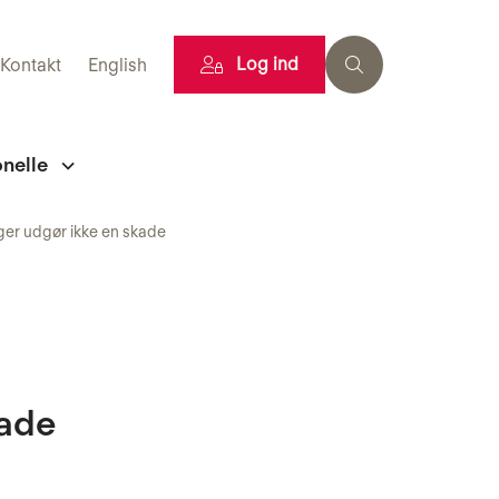
Log ind
Kontakt
English
onelle
ger udgør ikke en skade
kade