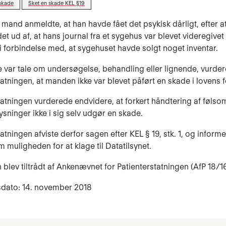
skade
Sket en skade KEL §19
 mand anmeldte, at han havde fået det psykisk dårligt, efter a
t ud af, at hans journal fra et sygehus var blevet videregivet t
 i forbindelse med, at sygehuset havde solgt noget inventar.
e var tale om undersøgelse, behandling eller lignende, vurde
tatningen, at manden ikke var blevet påført en skade i lovens 
tatningen vurderede endvidere, at forkert håndtering af føls
sninger ikke i sig selv udgør en skade.
atningen afviste derfor sagen efter KEL § 19, stk. 1, og inform
muligheden for at klage til Datatilsynet.
 blev tiltrådt af Ankenævnet for Patienterstatningen (AfP 18/1
sdato: 14. november 2018