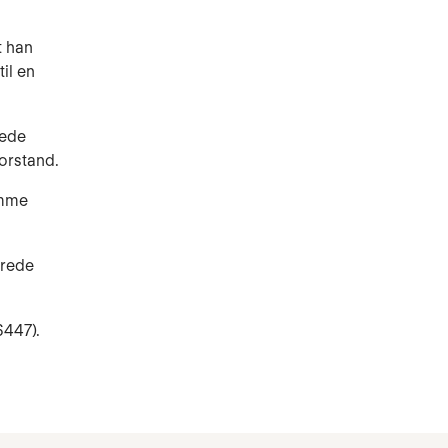
t han
il en
rede
forstand.
omme
erede
6447).