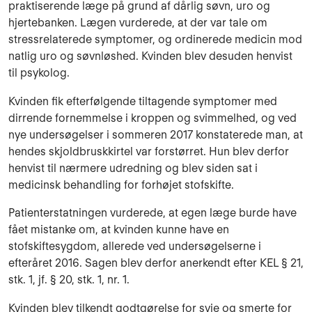
praktiserende læge på grund af dårlig søvn, uro og
hjertebanken. Lægen vurderede, at der var tale om
stressrelaterede symptomer, og ordinerede medicin mod
natlig uro og søvnløshed. Kvinden blev desuden henvist
til psykolog.
Kvinden fik efterfølgende tiltagende symptomer med
dirrende fornemmelse i kroppen og svimmelhed, og ved
nye undersøgelser i sommeren 2017 konstaterede man, at
hendes skjoldbruskkirtel var forstørret. Hun blev derfor
henvist til nærmere udredning og blev siden sat i
medicinsk behandling for forhøjet stofskifte.
Patienterstatningen vurderede, at egen læge burde have
fået mistanke om, at kvinden kunne have en
stofskiftesygdom, allerede ved undersøgelserne i
efteråret 2016. Sagen blev derfor anerkendt efter KEL § 21,
stk. 1, jf. § 20, stk. 1, nr. 1.
Kvinden blev tilkendt godtgørelse for svie og smerte for