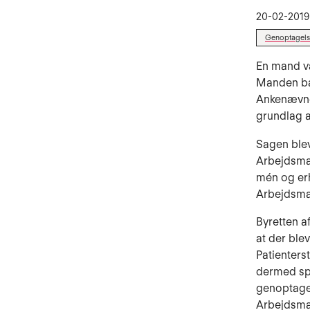
20-02-2019
Genoptagels
En mand va
Manden bad
Ankenævnet
grundlag a
Sagen blev
Arbejdsmar
mén og erh
Arbejdsmar
Byretten a
at der ble
Patienters
dermed spø
genoptagel
Arbejdsmar