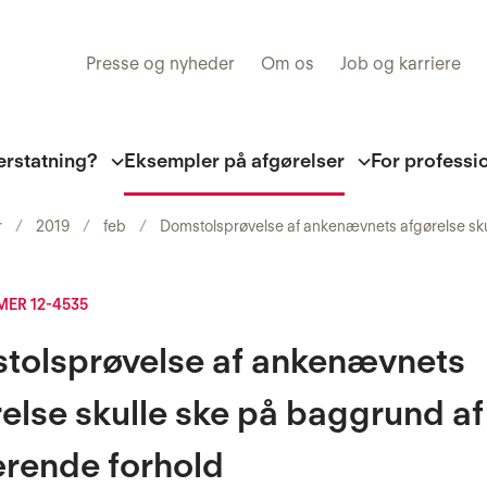
Presse og nyheder
Om os
Job og karriere
erstatning?
Eksempler på afgørelser
For professi
r
2019
feb
Domstolsprøvelse af ankenævnets afgørelse sk
ER 12-4535
tolsprøvelse af ankenævnets
else skulle ske på baggrund af
rende forhold