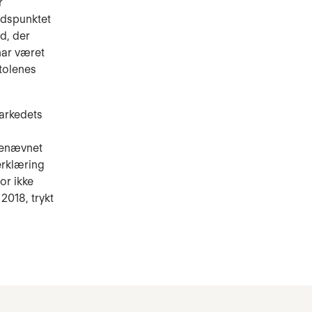
r
idspunktet
d, der
har været
tolenes
markedets
kenævnet
erklæring
or ikke
2018, trykt