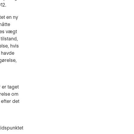
12.
tet en ny
måtte
ges vægt
tilstand,
lse, hvis
e havde
gørelse,
 er taget
ørelse om
 efter det
tidspunktet