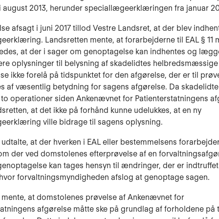
 i august 2013, herunder speciallægeerklæringen fra januar 20
e afsagt i juni 2017 tillod Vestre Landsret, at der blev indhen
eerklæring. Landsretten mente, at forarbejderne til EAL § 11 
ledes, at der i sager om genoptagelse kan indhentes og læg
ere oplysninger til belysning af skadelidtes helbredsmæssige 
e ikke forelå på tidspunktet for den afgørelse, der er til prøve
s af væsentlig betydning for sagens afgørelse. Da skadelidt
to operationer siden Ankenævnet for Patienterstatningens af
sretten, at det ikke på forhånd kunne udelukkes, at en ny
eerklæring ville bidrage til sagens oplysning.
 udtalte, at der hverken i EAL eller bestemmelsens forarbejder
il, om der ved domstolenes efterprøvelse af en forvaltningsafg
genoptagelse kan tages hensyn til ændringer, der er indtruffet
 hvor forvaltningsmyndigheden afslog at genoptage sagen.
 mente, at domstolenes prøvelse af Ankenævnet for
tatningens afgørelse måtte ske på grundlag af forholdene på 