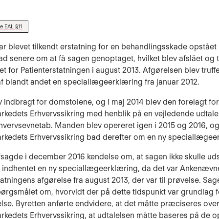
e EAL §11
r blevet tilkendt erstatning for en behandlingsskade opstået 
 senere om at få sagen genoptaget, hvilket blev afslået og ti
 for Patienterstatningen i august 2013. Afgørelsen blev truff
f blandt andet en speciallægeerklæring fra januar 2012.
 indbragt for domstolene, og i maj 2014 blev den forelagt for
kedets Erhvervssikring med henblik på en vejledende udtal
vervsevnetab. Manden blev opereret igen i 2015 og 2016, o
kedets Erhvervssikring bad derefter om en ny speciallægee
fsagde i december 2016 kendelse om, at sagen ikke skulle ud
v indhentet en ny speciallægeerklæring, da det var Ankenævne
tatningens afgørelse fra august 2013, der var til prøvelse. Sa
rgsmålet om, hvorvidt der på dette tidspunkt var grundlag f
se. Byretten anførte endvidere, at det måtte præciseres over
kedets Erhvervssikring, at udtalelsen måtte baseres på de o