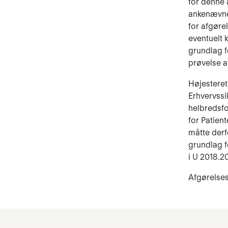
for denne 
ankenævnet
for afgøre
eventuelt 
grundlag 
prøvelse a
Højesteret
Erhvervssi
helbredsfo
for Patien
måtte derf
grundlag f
i U 2018.20
Afgørelses