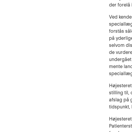
der forelå
Ved kendels
speciallæg
forstås så
på yderlig
selvom diss
de vurdere
undergået 
mente land
speciallæg
Højesteret
stilling t
afslag på 
tidspunkt,
Højesteret
Patienters