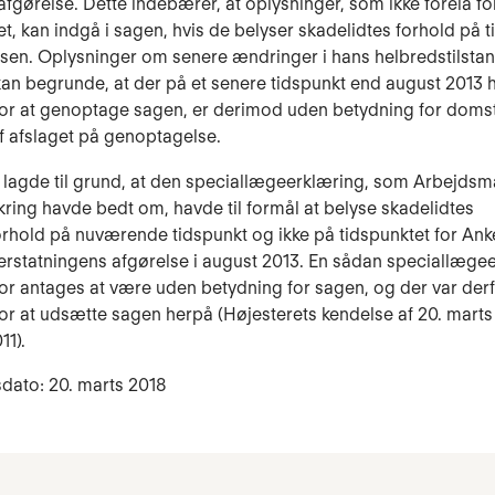
afgørelse. Dette indebærer, at oplysninger, som ikke forelå fo
, kan indgå i sagen, hvis de belyser skadelidtes forhold på t
lsen. Oplysninger om senere ændringer i hans helbredstilstan
kan begrunde, at der på et senere tidspunkt end august 2013 
for at genoptage sagen, er derimod uden betydning for doms
f afslaget på genoptagelse.
 lagde til grund, at den speciallægeerklæring, som Arbejds
kring havde bedt om, havde til formål at belyse skadelidtes
rhold på nuværende tidspunkt og ikke på tidspunktet for An
terstatningens afgørelse i august 2013. En sådan speciallæge
or antages at være uden betydning for sagen, og der var derf
or at udsætte sagen herpå (Højesterets kendelse af 20. marts 
11).
dato: 20. marts 2018