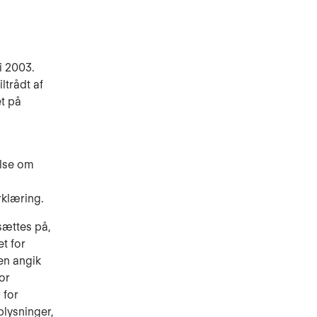
i 2003.
ltrådt af
et på
else om
g
rklæring.
sættes på,
t for
gen angik
or
 for
plysninger,