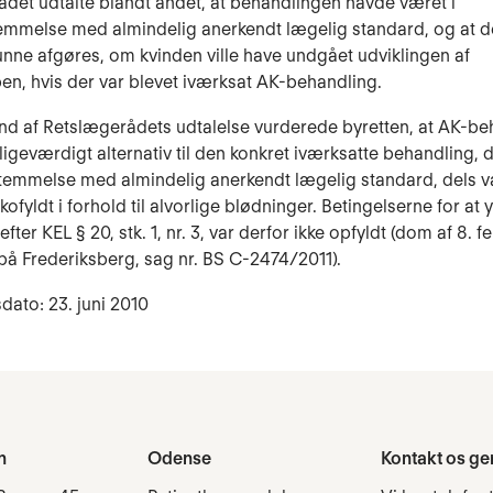
det udtalte blandt andet, at behandlingen havde været i
mmelse med almindelig anerkendt lægelig standard, og at de
unne afgøres, om kvinden ville have undgået udviklingen af
n, hvis der var blevet iværksat AK-behandling.
d af Retslægerådets udtalelse vurderede byretten, at AK-be
 ligeværdigt alternativ til den konkret iværksatte behandling, 
temmelse med almindelig anerkendt lægelig standard, dels v
kofyldt i forhold til alvorlige blødninger. Betingelserne for at 
efter KEL § 20, stk. 1, nr. 3, var derfor ikke opfyldt (dom af 8. 
 på Frederiksberg, sag nr. BS C-2474/2011).
dato: 23. juni 2010
n
Odense
Kontakt os ge