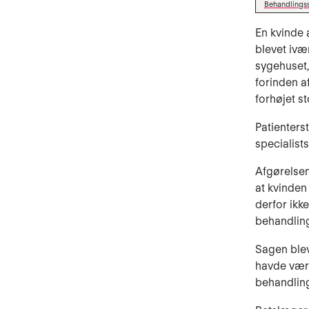
Behandlings
En kvinde 
blevet ivæ
sygehuset,
forinden a
forhøjet st
Patienters
specialist
Afgørelsen
at kvinden 
derfor ikk
behandlin
Sagen blev
havde være
behandling