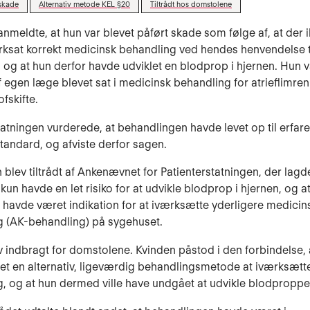
skade
Alternativ metode KEL §20
Tiltrådt hos domstolene
anmeldte, at hun var blevet påført skade som følge af, at der i
rksat korrekt medicinsk behandling ved hendes henvendelse t
 og at hun derfor havde udviklet en blodprop i hjernen. Hun v
f egen læge blevet sat i medicinsk behandling for atrieflimre
ofskifte.
tatningen vurderede, at behandlingen havde levet op til erfar
standard, og afviste derfor sagen.
 blev tiltrådt af Ankenævnet for Patienterstatningen, der lag
kun havde en let risiko for at udvikle blodprop i hjernen, og a
e havde været indikation for at iværksætte yderligere medicin
g (AK-behandling) på sygehuset.
 indbragt for domstolene. Kvinden påstod i den forbindelse, 
t en alternativ, ligeværdig behandlingsmetode at iværksætt
, og at hun dermed ville have undgået at udvikle blodproppe