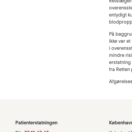
Retslægerå
overensste
entydigt k
blodproppe
På baggrun
ikke var et
i overenss
mindre risi
erstatning 
fra Retten
Afgørelses
Patienterstatningen
Københav