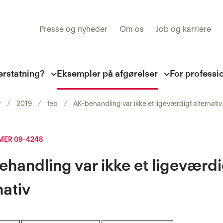
Presse og nyheder
Om os
Job og karriere
erstatning?
Eksempler på afgørelser
For professi
r
2019
feb
AK-behandling var ikke et ligeværdigt alternativ
ER 09-4248
handling var ikke et ligeværdi
nativ