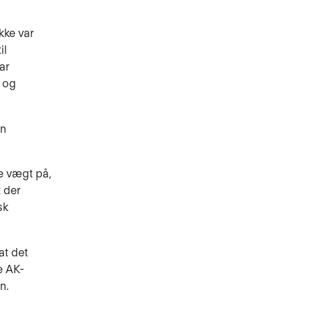
kke var
il
ar
n og
en
de vægt på,
t der
sk
at det
e AK-
n.