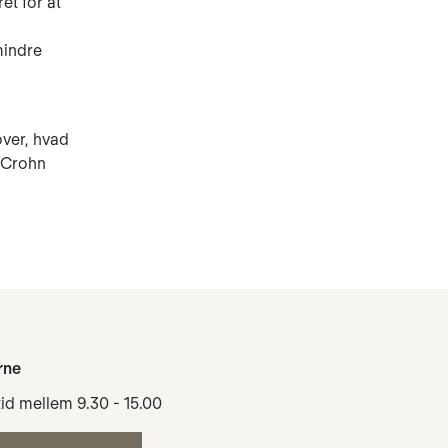
et for at
.
mindre
over, hvad
 Crohn
rne
tid mellem 9.30 - 15.00