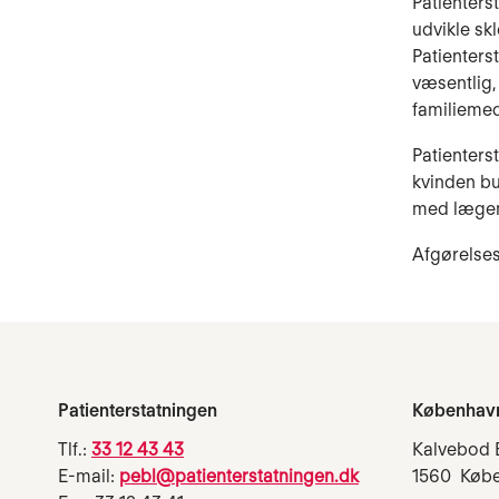
Patienters
udvikle sk
Patienters
væsentlig,
familiemed
Patienters
kvinden bu
med lægemi
Afgørelses
Patienterstatningen
Københav
Tlf.:
33 12 43 43
Kalvebod 
E-mail:
pebl@patienterstatningen.dk
1560 Køb