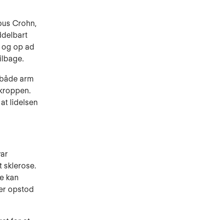
bus Crohn,
ddelbart
n og op ad
ilbage.
 både arm
 kroppen.
at lidelsen
var
 sklerose.
de kan
ser opstod