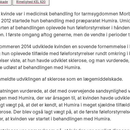
skade
Rimelighed KEL §20
g kvinde var i medicinsk behandling for tarmsygdommen Mor
r 2012 startede hun behandling med præparatet Humira. Umi
arten af behandlingen oplevede hun føleforstyrrelser i hånde
. I første omgang aftog generne, men de vendte i perioder t
f sommeren 2014 udviklede kvinden en sovende fornemmelse i
 hun oplevede tilfælde med føleforstyrrelser rundt omkring i
ser viste, at hun havde udviklet sklerose, og man vurderede, 
e udløst af behandlingen med Humira.
nmeldte udviklingen af sklerose som en lægemiddelskade.
tatningen vurderede, at det med overvejende sandsynlighed 
en med Humira, der var årsagen til, at kvinden havde udviklet
agt vægt på, at det er kendt, at Humira i meget sjældne tilfæl
erose. Der blev også lagt vægt på, at de første føleforstyrrel
fter, at kvinden var startet i behandlingen med Humira.