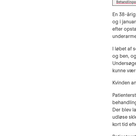
Behandlings
En 38-åri
og i janua
efter opst
underarmen
I løbet a
og ben, og
Undersøgel
kunne vær
Kvinden a
Patienters
behandling
Der blev l
udløse skl
kort tid e