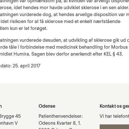
tatningen var opmærksom på, at kvinden var arveligt disponer
lerose, idet hendes mor havde udviklet sklerose i en sen alder
tatningen vurderede dog, at hendes arvelige disposition var 
 idet risikoen for at få sklerose med et enkelt nærtstående
lem kun er let forøget.
tatningen vurderede desuden, at udvikling af sklerose gik ud 
rde tåle i forbindelse med medicinsk behandling for Morbus
dlet Humira. Sagen blev derfor anerkendt efter KEL § 43.
dato: 25. april 2017
n
Odense
Kontakt os ge
Brygge 45
Patienthenvendelser:
Vi har telefon
enhavn V
Odeons Kvarter 8, 1.