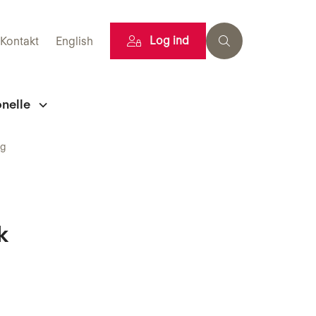
Log ind
Kontakt
English
onelle
ng
k