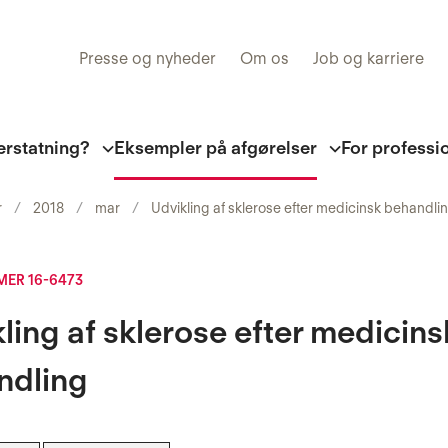
Presse og nyheder
Om os
Job og karriere
erstatning?
Eksempler på afgørelser
For professi
r
2018
mar
Udvikling af sklerose efter medicinsk behandli
ER 16-6473
ling af sklerose efter medicins
ndling