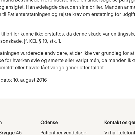
log ansigtet. Han ødelagde desuden sine briller. Manden anm
til Patienterstatningen og rejste krav om erstatning for udgifte
 til briller kunne ikke erstattes, da denne skade var en tingss
sonskade, jf. KEL § 19, stk. 1.
tatningen vurderede endvidere, at der ikke var grundlag for at
e for hverken svie og smerte eller varigt mén, da manden ik
meldt eller havde fået varige gener efter faldet.
dato: 10. august 2016
n
Odense
Kontakt os ge
Brygge 45
Patienthenvendelser:
Vi har telefon