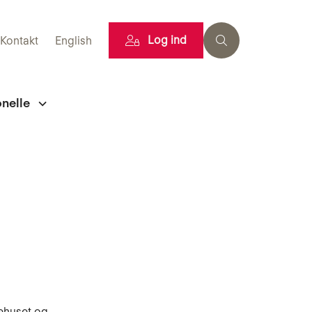
Log ind
Kontakt
English
onelle
ehuset og