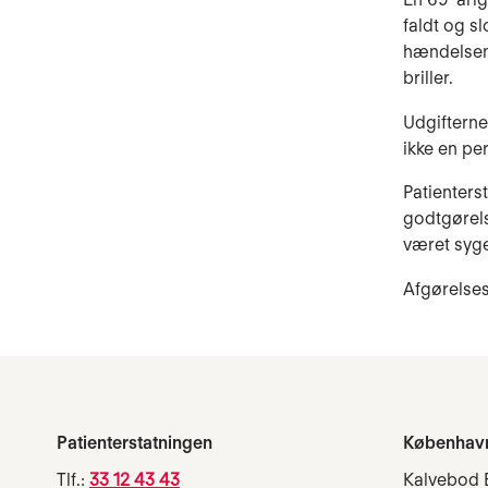
faldt og s
hændelsen 
briller.
Udgifterne
ikke en per
Patienters
godtgørels
været syge
Afgørelses
Patienterstatningen
Københav
Tlf.:
33 12 43 43
Kalvebod 