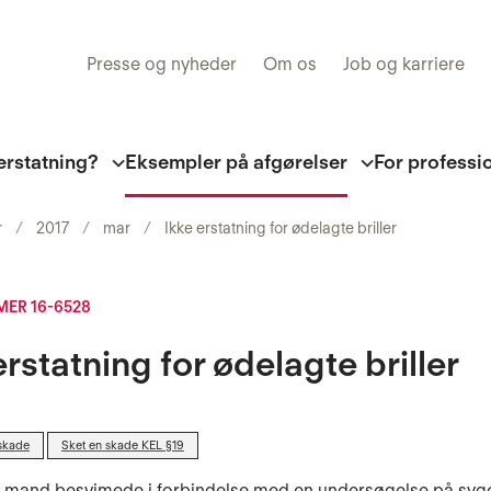
Presse og nyheder
Om os
Job og karriere
erstatning?
Eksempler på afgørelser
For professi
r
2017
mar
Ikke erstatning for ødelagte briller
ER 16-6528
erstatning for ødelagte briller
skade
Sket en skade KEL §19
g mand besvimede i forbindelse med en undersøgelse på syg