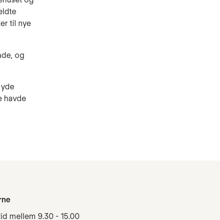
eldte
r til nye
kade, og
 yde
ke havde
rne
tid mellem 9.30 - 15.00