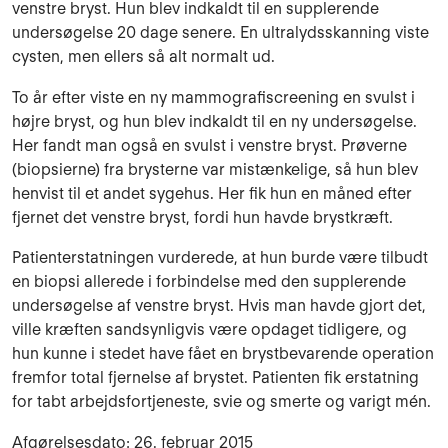
venstre bryst. Hun blev indkaldt til en supplerende
undersøgelse 20 dage senere. En ultralydsskanning viste
cysten, men ellers så alt normalt ud.
To år efter viste en ny mammografiscreening en svulst i
højre bryst, og hun blev indkaldt til en ny undersøgelse.
Her fandt man også en svulst i venstre bryst. Prøverne
(biopsierne) fra brysterne var mistænkelige, så hun blev
henvist til et andet sygehus. Her fik hun en måned efter
fjernet det venstre bryst, fordi hun havde brystkræft.
Patienterstatningen vurderede, at hun burde være tilbudt
en biopsi allerede i forbindelse med den supplerende
undersøgelse af venstre bryst. Hvis man havde gjort det,
ville kræften sandsynligvis være opdaget tidligere, og
hun kunne i stedet have fået en brystbevarende operation
fremfor total fjernelse af brystet. Patienten fik erstatning
for tabt arbejdsfortjeneste, svie og smerte og varigt mén.
Afgørelsesdato: 26. februar 2015