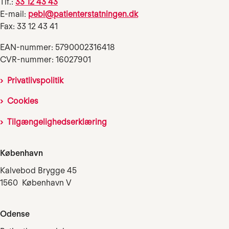
Tlf.:
33 12 43 43
E-mail:
pebl@patienterstatningen.dk
Fax: 33 12 43 41
EAN-nummer: 5790002316418
CVR-nummer: 16027901
Privatlivspolitik
Cookies
Tilgængelighedserklæring
København
Kalvebod Brygge 45
1560 København V
Odense