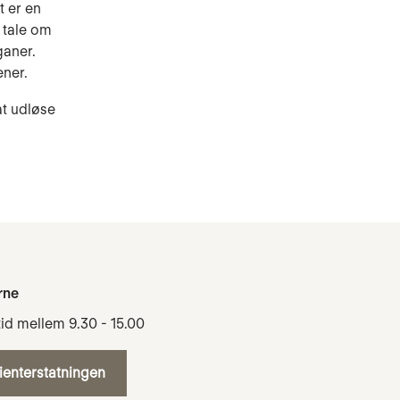
t er en
 tale om
ganer.
ener.
at udløse
rne
tid mellem 9.30 - 15.00
tienterstatningen