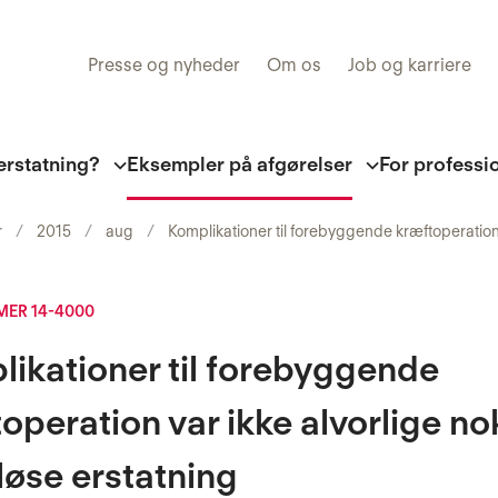
Presse og nyheder
Om os
Job og karriere
erstatning?
Eksempler på afgørelser
For professi
r
2015
aug
Komplikationer til forebyggende kræftoperation v
ER 14-4000
ikationer til forebyggende
operation var ikke alvorlige nok
løse erstatning