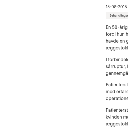
15-08-2015
Behandlings
En 58-årig
fordi hun 
havde en g
æggestokke
I forbinde
sårruptur,
gennemgå 
Patienters
med erfare
operation
Patienters
kvinden må
æggestokke