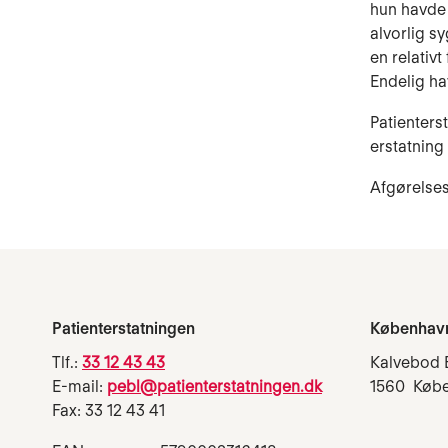
hun havde 
alvorlig s
en relativ
Endelig ha
Patienterst
erstatning e
Afgørelse
Patienterstatningen
Københav
Tlf.:
33 12 43 43
Kalvebod 
E-mail:
pebl@patienterstatningen.dk
1560 Køb
Fax: 33 12 43 41