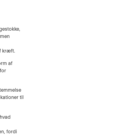
gestokke,
, men
i
 kræft.
orm af
for
sstemmelse
ationer til
 hvad
n, fordi