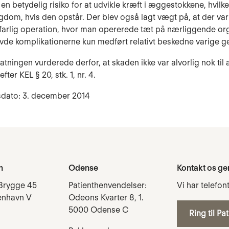
en betydelig risiko for at udvikle kræft i æggestokkene, hvilke
ygdom, hvis den opstår. Der blev også lagt vægt på, at der var
t farlig operation, hvor man opererede tæt på nærliggende or
vde komplikationerne kun medført relativt beskedne varige g
atningen vurderede derfor, at skaden ikke var alvorlig nok til 
fter KEL § 20, stk. 1, nr. 4.
sdato: 3. december 2014
n
Odense
Kontakt os ge
Brygge 45
Patienthenvendelser:
Vi har telefon
enhavn V
Odeons Kvarter 8, 1.
5000 Odense C
Ring til Pa