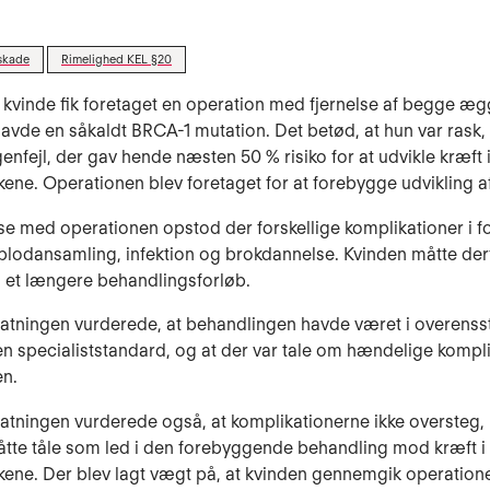
skade
Rimelighed KEL §20
 kvinde fik foretaget en operation med fjernelse af begge æg
havde en såkaldt BRCA-1 mutation. Det betød, at hun var rask
enfejl, der gav hende næsten 50 % risiko for at udvikle kræft 
ne. Operationen blev foretaget for at forebygge udvikling af
lse med operationen opstod der forskellige komplikationer i f
 blodansamling, infektion og brokdannelse. Kvinden måtte der
et længere behandlingsforløb.
tatningen vurderede, at behandlingen havde været i overen
n specialiststandard, og at der var tale om hændelige komplik
en.
tatningen vurderede også, at komplikationerne ikke oversteg,
tte tåle som led i den forebyggende behandling mod kræft i
ne. Der blev lagt vægt på, at kvinden gennemgik operatione