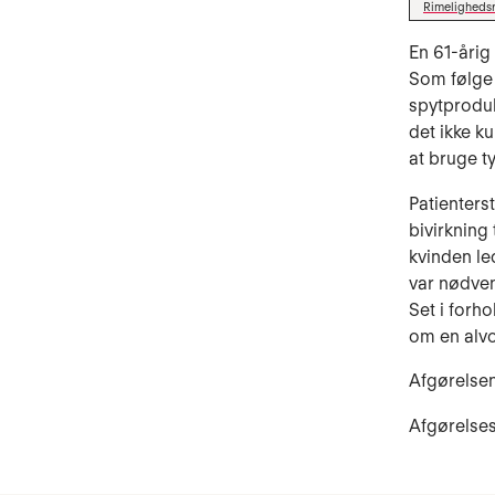
Rimeligheds
En 61-årig
Som følge
spytproduk
det ikke k
at bruge t
Patienter
bivirkning
kvinden le
var nødven
Set i forh
om en alvor
Afgørelsen
Afgørelse