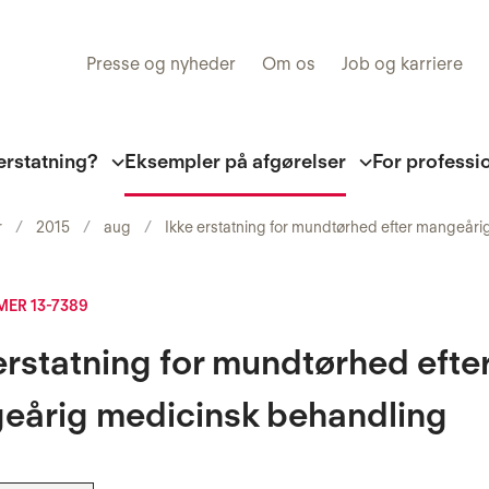
Presse og nyheder
Om os
Job og karriere
erstatning?
Eksempler på afgørelser
For professi
r
2015
aug
Ikke erstatning for mundtørhed efter mangeår
ER 13-7389
erstatning for mundtørhed efte
eårig medicinsk behandling