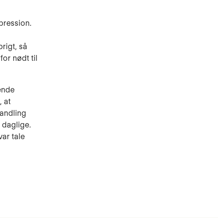
pression.
rigt, så
or nødt til
ende
, at
handling
 daglige.
var tale