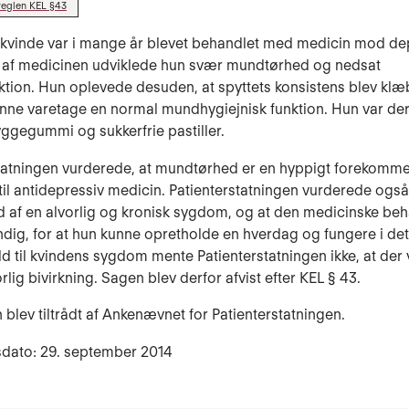
reglen KEL §43
 kvinde var i mange år blevet behandlet med medicin mod de
 af medicinen udviklede hun svær mundtørhed og nedsat
tion. Hun oplevede desuden, at spyttets konsistens blev klæb
unne varetage en normal mundhygiejnisk funktion. Hun var derf
yggegummi og sukkerfrie pastiller.
statningen vurderede, at mundtørhed er en hyppigt forekomm
 til antidepressiv medicin. Patienterstatningen vurderede også
d af en alvorlig og kronisk sygdom, og at den medicinske be
dig, for at hun kunne opretholde en hverdag og fungere i det
old til kvindens sygdom mente Patienterstatningen ikke, at der 
lig bivirkning. Sagen blev derfor afvist efter KEL § 43.
 blev tiltrådt af Ankenævnet for Patienterstatningen.
sdato: 29. september 2014