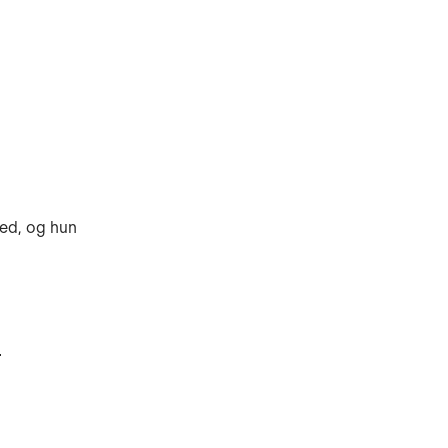
hed, og hun
-