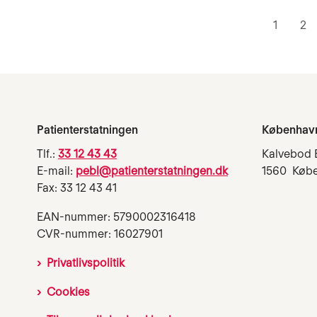
1
2
Patienterstatningen
Københav
Tlf.:
33 12 43 43
Kalvebod 
E-mail:
pebl@patienterstatningen.dk
1560 Køb
Fax: 33 12 43 41
EAN-nummer: 5790002316418
CVR-nummer: 16027901
Privatlivspolitik
Cookies