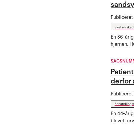
sandsyn
Publicere
Sket en ska
En 36-årig
hjernen. H
SAGSNUMM
Patient
derfor 
Publicere
Behandlings
En 44-årig
blevet for