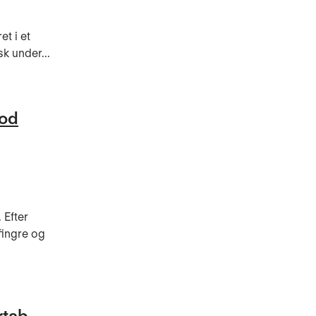
t i et
k under...
mod
 Efter
fingre og
rtab