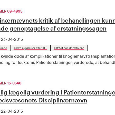
ER 09-4995
linærnævnets kritik af behandlingen kunn
de genoptagelse af erstatningssagen
t
23-04-2015
skade
Andre afgørelser efter KEL
Tiltrådt hos domstolene
 kvinde døde af komplikationer til knoglemarvstransplantatio
ling for leukæmi. Patienterstatningen vurderede, at behand
ER 13-0540
lig lægelig vurdering i Patienterstatning
edsvæsenets Disciplinærnævn
t
22-04-2015