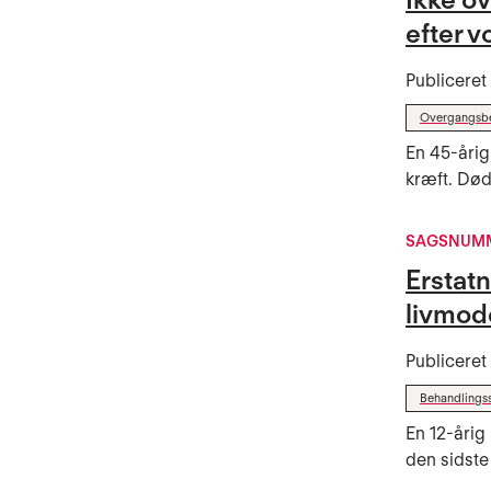
efter 
Publicere
Overgangsbe
En 45-årig
kræft. Dødsf
SAGSNUMME
Erstat
livmod
Publicere
Behandlings
En 12-årig
den sidste