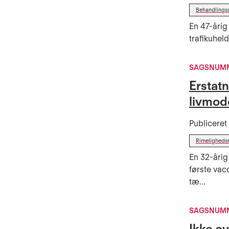
Behandlings
En 47-årig
trafikuhel
SAGSNUMM
Erstat
livmod
Publicere
Rimeligheds
En 32-årig
første vac
tæ...
SAGSNUMM
Ikke o