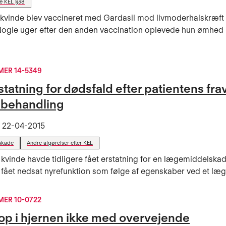
de KEL §38
 kvinde blev vaccineret med Gardasil mod livmoderhalskræft
Nogle uger efter den anden vaccination oplevede hun ømhed 
ER 14-5349
statning for dødsfald efter patientens fra
ebehandling
t
22-04-2015
skade
Andre afgørelser efter KEL
 kvinde havde tidligere fået erstatning for en lægemiddelskad
fået nedsat nyrefunktion som følge af egenskaber ved et læg
ER 10-0722
op i hjernen ikke med overvejende