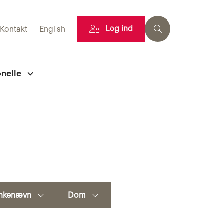
Log ind
Kontakt
English
onelle
nkenævn
Dom