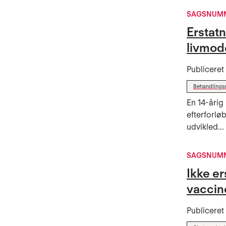
SAGSNUMM
Erstatn
livmod
Publicere
Behandlings
En 14-årig
efterforlø
udvikled...
SAGSNUMM
Ikke e
vaccin
Publicere