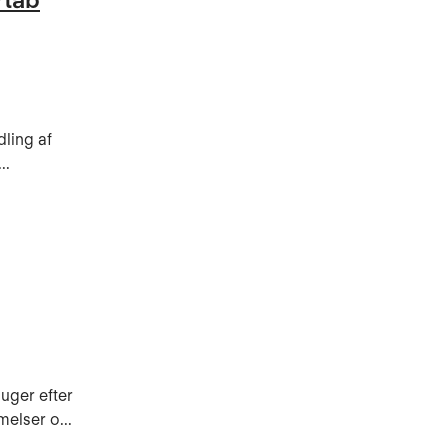
ling af
..
uger efter
elser o...