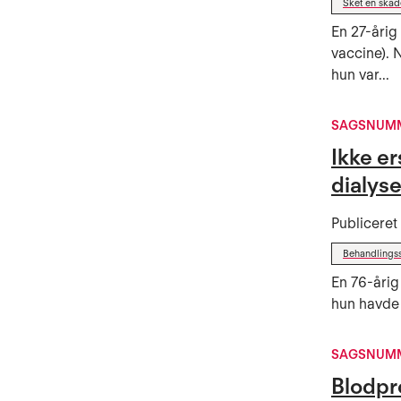
Sket en ska
En 27-årig
vaccine). 
hun var...
SAGSNUMM
Ikke er
dialys
Publicere
Behandlings
En 76-årig
hun havde 
SAGSNUMM
Blodpr