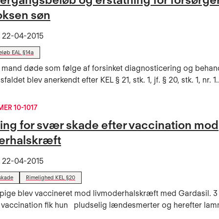
voksen søn
t
22-04-2015
løb EAL §14a
 mand døde som følge af forsinket diagnosticering og behand
aldet blev anerkendt efter KEL § 21, stk. 1, jf. § 20, stk. 1, nr. 1..
R 10-1017
ning for svær skade efter vaccination mod
erhalskræft
t
22-04-2015
skade
Rimelighed KEL §20
 pige blev vaccineret mod livmoderhalskræft med Gardasil. 3 
 vaccination fik hun pludselig lændesmerter og herefter lamm