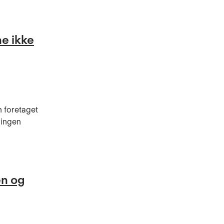
e ikke
n foretaget
lingen
en og