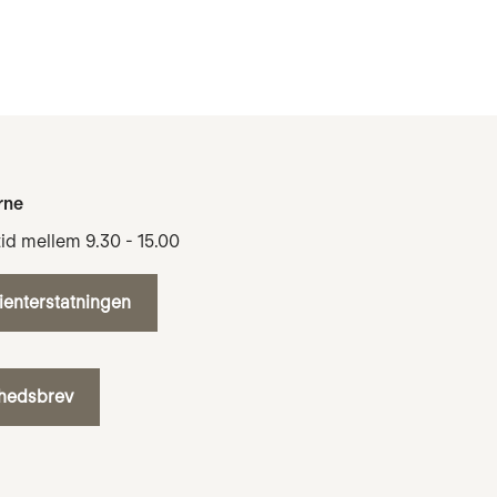
rne
tid mellem 9.30 - 15.00
tienterstatningen
yhedsbrev