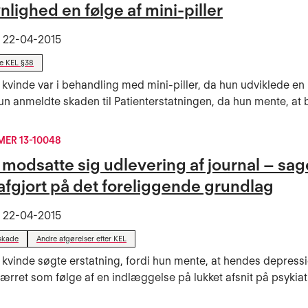
lighed en følge af mini-piller
t
22-04-2015
de KEL §38
 kvinde var i behandling med mini-piller, da hun udviklede en
un anmeldte skaden til Patienterstatningen, da hun mente, at b
ER 13-10048
 modsatte sig udlevering af journal – sa
afgjort på det foreliggende grundlag
t
22-04-2015
skade
Andre afgørelser efter KEL
 kvinde søgte erstatning, fordi hun mente, at hendes depress
værret som følge af en indlæggelse på lukket afsnit på psykiatri