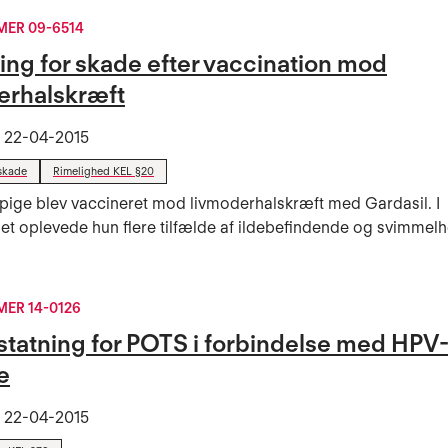
ER 09-6514
ing for skade efter vaccination mod
erhalskræft
t
22-04-2015
skade
Rimelighed KEL §20
 pige blev vaccineret mod livmoderhalskræft med Gardasil. I
bet oplevede hun flere tilfælde af ildebefindende og svimmel
ER 14-0126
rstatning for POTS i forbindelse med HPV
e
t
22-04-2015