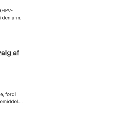
 (HPV-
i den arm,
valg af
e, fordi
emiddel....