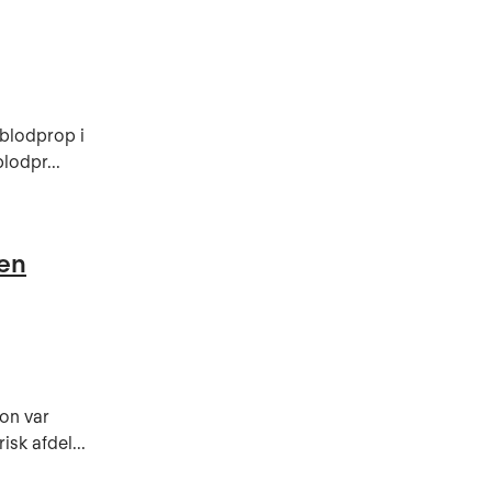
 blodprop i
lodpr...
gen
ion var
sk afdel...