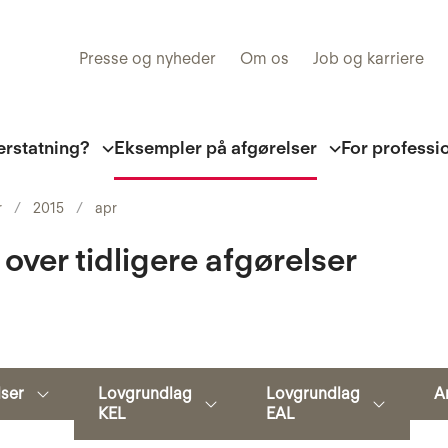
Presse og nyheder
Om os
Job og karriere
erstatning?
Eksempler på afgørelser
For professi
r
2015
apr
 over tidligere afgørelser
Søg
lser
Lovgrundlag
Lovgrundlag
A
KEL
EAL