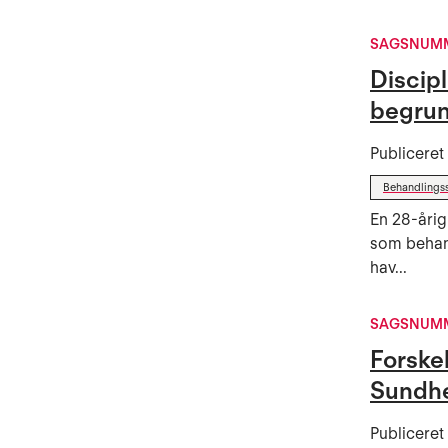
SAGSNUMM
Discip
begrun
Publicere
Behandlings
En 28-årig
som behand
hav...
SAGSNUMM
Forskel
Sundh
Publicere