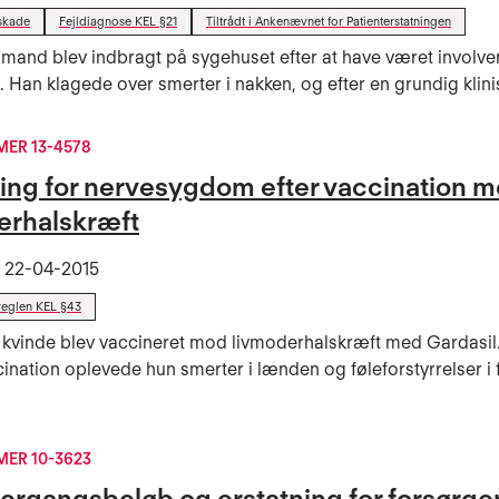
skade
Fejldiagnose KEL §21
Tiltrådt i Ankenævnet for Patienterstatningen
 mand blev indbragt på sygehuset efter at have været involvere
d. Han klagede over smerter i nakken, og efter en grundig klinis
ER 13-4578
ning for nervesygdom efter vaccination 
erhalskræft
t
22-04-2015
reglen KEL §43
 kvinde blev vaccineret mod livmoderhalskræft med Gardasil.
cination oplevede hun smerter i lænden og føleforstyrrelser i 
ER 10-3623
vergangsbeløb og erstatning for forsørge