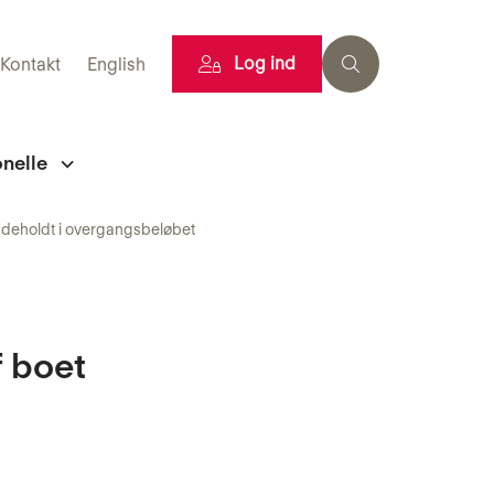
Log ind
Kontakt
English
onelle
indeholdt i overgangsbeløbet
f boet