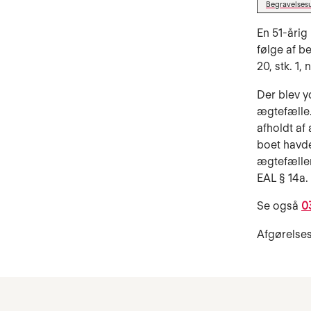
Begravelsesu
En 51-årig
følge af be
20, stk. 1, n
Der blev y
ægtefælle.
afholdt af
boet havde
ægtefællen
EAL § 14a.
Se også
0
Afgørelses