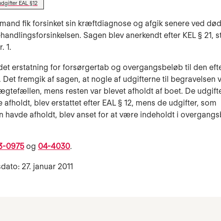
dgifter EAL §12
 mand fik forsinket sin kræftdiagnose og afgik senere ved d
handlingsforsinkelsen. Sagen blev anerkendt efter KEL § 21, stk.
r. 1.
det erstatning for forsørgertab og overgangsbeløb til den ef
 Det fremgik af sagen, at nogle af udgifterne til begravelsen 
 ægtefællen, mens resten var blevet afholdt af boet. De udgift
 afholdt, blev erstattet efter EAL § 12, mens de udgifter, som
 havde afholdt, blev anset for at være indeholdt i overgangsb
3-0975
og
04-4030
.
dato: 27. januar 2011