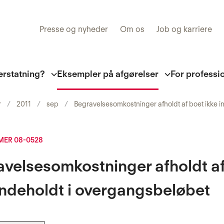
Presse og nyheder
Om os
Job og karriere
erstatning?
Eksempler på afgørelser
For professi
r
2011
sep
Begravelsesomkostninger afholdt af boet ikke 
ER 08-0528
velsesomkostninger afholdt a
indeholdt i overgangsbeløbet