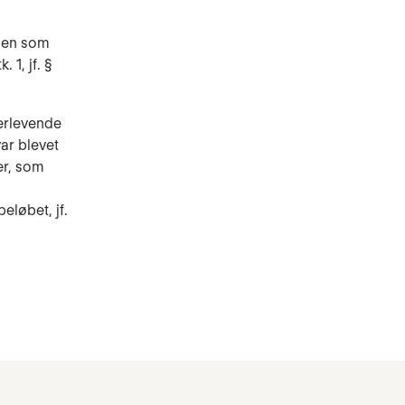
øden som
 1, jf. §
terlevende
var blevet
er, som
eløbet, jf.