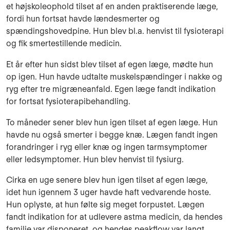
et højskoleophold tilset af en anden praktiserende læge,
fordi hun fortsat havde lændesmerter og
spændingshovedpine. Hun blev bl.a. henvist til fysioterapi
og fik smertestillende medicin.
Et år efter hun sidst blev tilset af egen læge, mødte hun
op igen. Hun havde udtalte muskelspændinger i nakke og
ryg efter tre migræneanfald. Egen læge fandt indikation
for fortsat fysioterapibehandling.
To måneder sener blev hun igen tilset af egen læge. Hun
havde nu også smerter i begge knæ. Lægen fandt ingen
forandringer i ryg eller knæ og ingen tarmsymptomer
eller ledsymptomer. Hun blev henvist til fysiurg.
Cirka en uge senere blev hun igen tilset af egen læge,
idet hun igennem 3 uger havde haft vedvarende hoste.
Hun oplyste, at hun følte sig meget forpustet. Lægen
fandt indikation for at udlevere astma medicin, da hendes
familie var disponeret, og hendes peakflow var langt