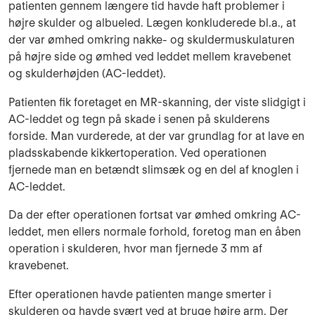
patienten gennem længere tid havde haft problemer i
højre skulder og albueled. Lægen konkluderede bl.a., at
der var ømhed omkring nakke- og skuldermuskulaturen
på højre side og ømhed ved leddet mellem kravebenet
og skulderhøjden (AC-leddet).
Patienten fik foretaget en MR-skanning, der viste slidgigt i
AC-leddet og tegn på skade i senen på skulderens
forside. Man vurderede, at der var grundlag for at lave en
pladsskabende kikkertoperation. Ved operationen
fjernede man en betændt slimsæk og en del af knoglen i
AC-leddet.
Da der efter operationen fortsat var ømhed omkring AC-
leddet, men ellers normale forhold, foretog man en åben
operation i skulderen, hvor man fjernede 3 mm af
kravebenet.
Efter operationen havde patienten mange smerter i
skulderen og havde svært ved at bruge højre arm. Der