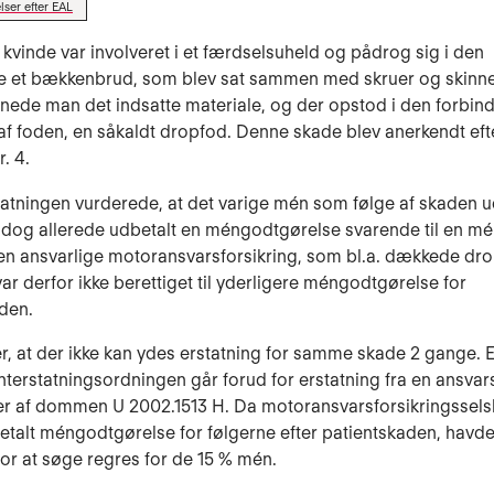
lser efter EAL
 kvinde var involveret i et færdselsuheld og pådrog sig i den
e et bækkenbrud, som blev sat sammen med skruer og skinner
rnede man det indsatte materiale, og der opstod i den forbin
f foden, en såkaldt dropfod. Denne skade blev anerkendt eft
r. 4.
tatningen vurderede, at det varige mén som følge af skaden 
 dog allerede udbetalt en méngodtgørelse svarende til en m
en ansvarlige motoransvarsforsikring, som bl.a. dækkede dr
var derfor ikke berettiget til yderligere méngodtgørelse for
aden.
r, at der ikke kan ydes erstatning for samme skade 2 gange. E
enterstatningsordningen går forud for erstatning fra en ansvars
er af dommen U 2002.1513 H. Da motoransvarsforsikringssel
talt méngodtgørelse for følgerne efter patientskaden, havde
or at søge regres for de 15 % mén.