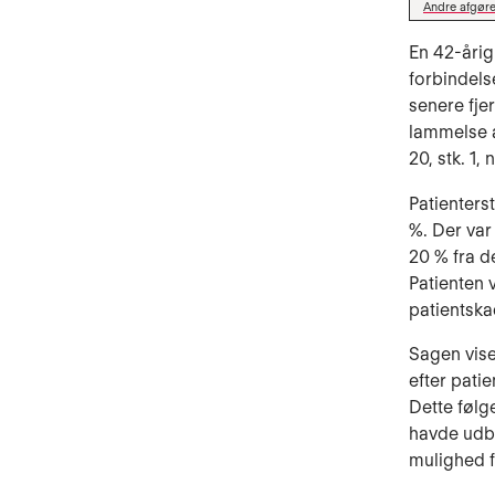
Andre afgøre
En 42-årig
forbindels
senere fje
lammelse a
20, stk. 1, n
Patienters
%. Der var
20 % fra d
Patienten 
patientsk
Sagen vise
efter pati
Dette følg
havde udbe
mulighed f