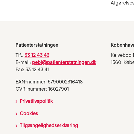
Afgørelses
Patienterstatningen
Københav
Tlf.:
33 12 43 43
Kalvebod 
E-mail:
pebl@patienterstatningen.dk
1560 Køb
Fax: 33 12 43 41
EAN-nummer: 5790002316418
CVR-nummer: 16027901
Privatlivspolitik
Cookies
Tilgængelighedserklæring