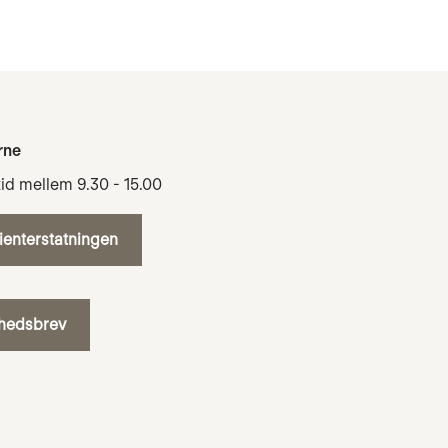
rne
tid mellem 9.30 - 15.00
tienterstatningen
yhedsbrev