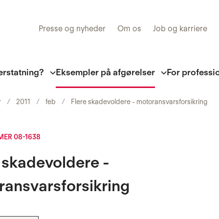
Presse og nyheder
Om os
Job og karriere
erstatning?
Eksempler på afgørelser
For professi
r
2011
feb
Flere skadevoldere - motoransvarsforsikring
ER 08-1638
 skadevoldere -
ransvarsforsikring