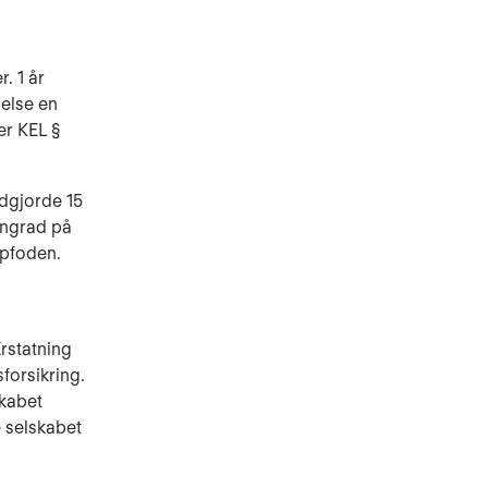
. 1 år
delse en
er KEL §
udgjorde 15
éngrad på
opfoden.
rstatning
forsikring.
skabet
 selskabet