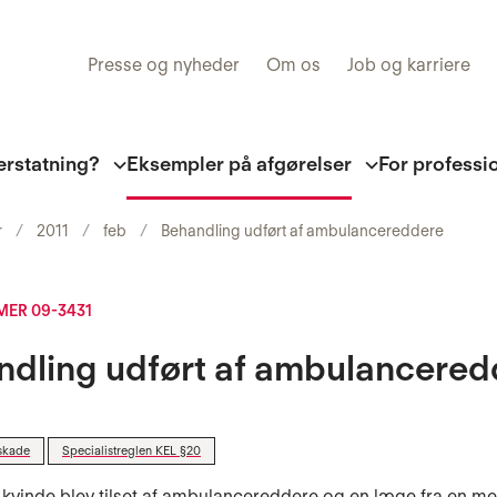
Presse og nyheder
Om os
Job og karriere
erstatning?
Eksempler på afgørelser
For professi
r
2011
feb
Behandling udført af ambulancereddere
ER 09-3431
ndling udført af ambulancered
skade
Specialistreglen KEL §20
 kvinde blev tilset af ambulancereddere og en læge fra en m