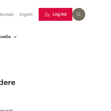
Log ind
Kontakt
English
onelle
dere
edsendt