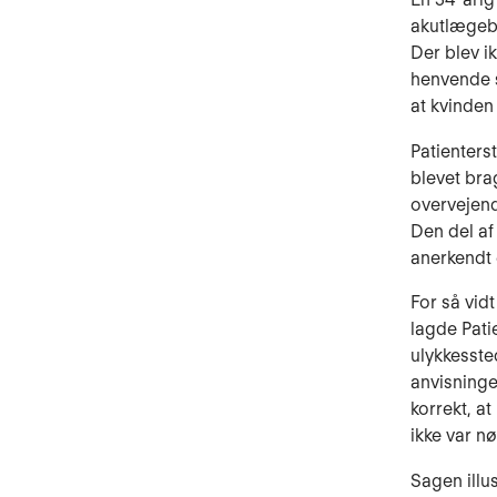
akutlægebi
Der blev i
henvende s
at kvinden
Patienters
blevet br
overvejend
Den del af
anerkendt ef
For så vid
lagde Pati
ulykkesste
anvisninge
korrekt, a
ikke var n
Sagen illus