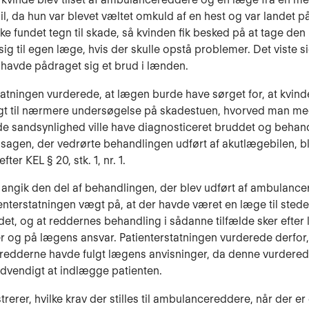
l, da hun var blevet væltet omkuld af en hest og var landet 
kke fundet tegn til skade, så kvinden fik besked på at tage de
ig til egen læge, hvis der skulle opstå problemer. Det viste s
 havde pådraget sig et brud i lænden.
tatningen vurderede, at lægen burde have sørget for, at kvind
agt til nærmere undersøgelse på skadestuen, hvorved man m
e sandsynlighed ville have diagnosticeret bruddet og behand
 sagen, der vedrørte behandlingen udført af akutlægebilen, b
ter KEL § 20, stk. 1, nr. 1.
t angik den del af behandlingen, der blev udført af ambulanc
enterstatningen vægt på, at der havde været en læge til sted
det, og at reddernes behandling i sådanne tilfælde sker efte
r og på lægens ansvar. Patienterstatningen vurderede derfor, 
t redderne havde fulgt lægens anvisninger, da denne vurderede
ødvendigt at indlægge patienten.
trerer, hvilke krav der stilles til ambulancereddere, når der er 