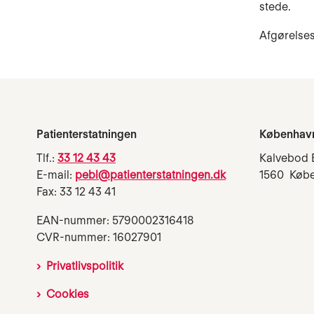
stede.
Afgørelse
Patienterstatningen
Københav
Tlf.:
33 12 43 43
Kalvebod 
E-mail:
pebl@patienterstatningen.dk
1560 Køb
Fax: 33 12 43 41
EAN-nummer: 5790002316418
CVR-nummer: 16027901
Privatlivspolitik
Cookies