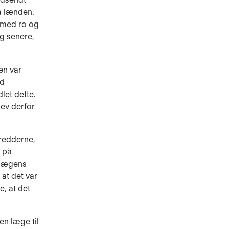
på lænden.
n med ro og
ig senere,
en var
ed
let dette.
lev derfor
eredderne,
e på
r lægens
at det var
, at det
en læge til