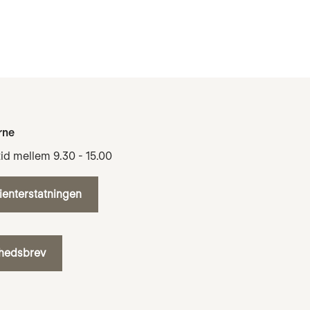
rne
tid mellem 9.30 - 15.00
tienterstatningen
yhedsbrev