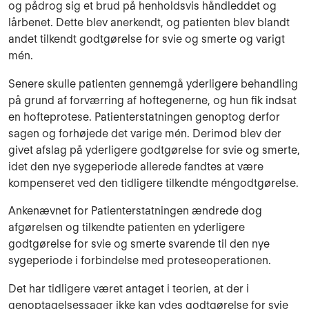
og pådrog sig et brud på henholdsvis håndleddet og
lårbenet. Dette blev anerkendt, og patienten blev blandt
andet tilkendt godtgørelse for svie og smerte og varigt
mén.
Senere skulle patienten gennemgå yderligere behandling
på grund af forværring af hoftegenerne, og hun fik indsat
en hofteprotese. Patienterstatningen genoptog derfor
sagen og forhøjede det varige mén. Derimod blev der
givet afslag på yderligere godtgørelse for svie og smerte,
idet den nye sygeperiode allerede fandtes at være
kompenseret ved den tidligere tilkendte méngodtgørelse.
Ankenævnet for Patienterstatningen ændrede dog
afgørelsen og tilkendte patienten en yderligere
godtgørelse for svie og smerte svarende til den nye
sygeperiode i forbindelse med proteseoperationen.
Det har tidligere været antaget i teorien, at der i
genoptagelsessager ikke kan ydes godtgørelse for svie