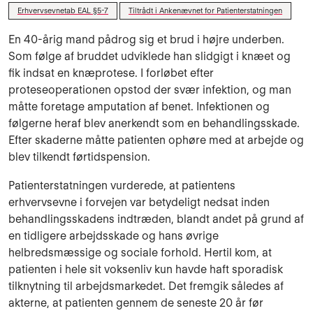
Erhvervsevnetab EAL §5-7
Tiltrådt i Ankenævnet for Patienterstatningen
En 40-årig mand pådrog sig et brud i højre underben.
Som følge af bruddet udviklede han slidgigt i knæet og
fik indsat en knæprotese. I forløbet efter
proteseoperationen opstod der svær infektion, og man
måtte foretage amputation af benet. Infektionen og
følgerne heraf blev anerkendt som en behandlingsskade.
Efter skaderne måtte patienten ophøre med at arbejde og
blev tilkendt førtidspension.
Patienterstatningen vurderede, at patientens
erhvervsevne i forvejen var betydeligt nedsat inden
behandlingsskadens indtræden, blandt andet på grund af
en tidligere arbejdsskade og hans øvrige
helbredsmæssige og sociale forhold. Hertil kom, at
patienten i hele sit voksenliv kun havde haft sporadisk
tilknytning til arbejdsmarkedet. Det fremgik således af
akterne, at patienten gennem de seneste 20 år før