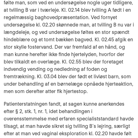
følte man, som ved en undersøgelse nogle uger tidligere,
at tvilling B var i tværleje. Kl. 02.14 blev tvilling A født i en
regelmæssig baghovedpræsentation. Ved fornyet
undersøgelse kl. 02.20 skønnede man, at tvilling B nu var i
længdeleje, og ved undersøgelse føltes en stor spændt
hindeblære og et tomt bækken bagved. Kl. 02.45 afgik en
stor skylle fostervand. Der var fremfald af en hånd, og
man kunne herefter ikke finde hjertelyden, hvorfor der
blev tilkaldt en overlæge. Kl. 02.55 blev der foretaget
indvendig vending og nedledning af foden og
fremtrækning. Kl. 03.04 blev der født et livløst barn, som
under behandling af en børnelæge opnåede hjerteaktion,
men som derefter atter fik hjertestop.
Patienterstatningen fandt, at sagen kunne anerkendes
efter § 2, stk. 1, nr. 1, idet behandlingen i
overensstemmelse med erfaren specialiststandard havde
tilsagt, at man havde sikret sig tvil­ling B´s lejring, særligt
efter at man ved vaginal eksploration kl. 02.20 havde følt