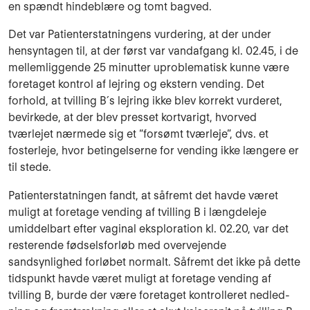
en spændt hindeblære og tomt bagved.
Det var Patienterstatningens vurdering, at der under
hensyntagen til, at der først var vandaf­gang kl. 02.45, i de
mellemliggende 25 minutter uproblematisk kunne være
foretaget kontrol af lejring og ekstern vending. Det
forhold, at tvilling B´s lejring ikke blev korrekt vurderet,
bevirkede, at der blev presset kortvarigt, hvorved
tværlejet nærmede sig et “forsømt tværleje”, dvs. et
fosterleje, hvor betingelserne for vending ikke længere er
til stede.
Patienterstatningen fandt, at såfremt det havde været
muligt at foretage vending af tvilling B i længdeleje
umiddelbart efter vaginal eksploration kl. 02.20, var det
resterende fødselsforløb med overvejende
sandsynlighed forløbet normalt. Såfremt det ikke på dette
tidspunkt havde været muligt at foretage vending af
tvilling B, burde der være foretaget kontrolleret nedled­