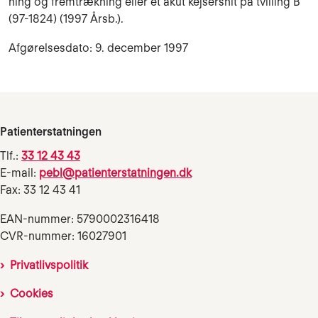
ning og fremtrækning eller et akut kejsersnit på tvilling B
(97-1824) (1997 Årsb.).
Afgørelsesdato: 9. december 1997
Patienterstatningen
Tlf.:
33 12 43 43
E-mail:
pebl@patienterstatningen.dk
Fax: 33 12 43 41
EAN-nummer: 5790002316418
CVR-nummer: 16027901
Privatlivspolitik
Cookies