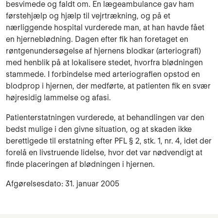
besvimede og faldt om. En lægeambulance gav ham
førstehjælp og hjælp til vejrtrækning, og på et
nærliggende hospital vurderede man, at han havde fået
en hjerneblødning. Dagen efter fik han foretaget en
røntgenundersøgelse af hjernens blodkar (arteriografi)
med henblik på at lokalisere stedet, hvorfra blødningen
stammede. I forbindelse med arteriografien opstod en
blodprop i hjernen, der medførte, at patienten fik en svær
højresidig lammelse og afasi.
Patienterstatningen vurderede, at behandlingen var den
bedst mulige i den givne situation, og at skaden ikke
berettigede til erstatning efter PFL § 2, stk. 1, nr. 4, idet der
forelå en livstruende lidelse, hvor det var nødvendigt at
finde placeringen af blødningen i hjernen.
Afgørelsesdato: 31. januar 2005