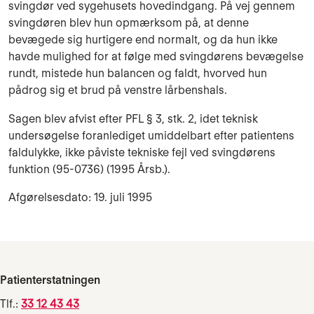
svingdør ved sy­gehusets hovedindgang. På vej gennem
svingdøren blev hun opmærk­som på, at denne
bevægede sig hurtigere end normalt, og da hun ikke
havde mulighed for at følge med svingdørens bevægelse
rundt, mistede hun balancen og faldt, hvorved hun
pådrog sig et brud på venstre lår­bens­hals.
Sagen blev afvist efter PFL § 3, stk. 2, idet teknisk
undersøgelse foran­lediget umiddelbart efter patientens
faldulykke, ikke påviste tekniske fejl ved svingdørens
funktion (95-0736) (1995 Årsb.).
Afgørelsesdato: 19. juli 1995
Patienterstatningen
Tlf.:
33 12 43 43