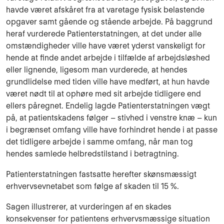
havde været afskåret fra at varetage fysisk belastende
opgaver samt gående og stående arbejde. På baggrund
heraf vurderede Patienterstatningen, at det under alle
omstændigheder ville have været yderst vanskeligt for
hende at finde andet arbejde i tilfælde af arbejdsløshed
eller lignende, ligesom man vurderede, at hendes
grundlidelse med tiden ville have medført, at hun havde
været nødt til at ophøre med sit arbejde tidligere end
ellers påregnet. Endelig lagde Patienterstatningen vægt
på, at patientskadens følger – stivhed i venstre knæ – kun
i begrænset omfang ville have forhindret hende i at passe
det tidligere arbejde i samme omfang, når man tog
hendes samlede helbredstilstand i betragtning.
Patienterstatningen fastsatte herefter skønsmæssigt
erhvervsevnetabet som følge af skaden til 15 %.
Sagen illustrerer, at vurderingen af en skades
konsekvenser for patientens erhvervsmæssige situation