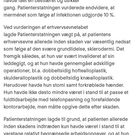
havde fået en besværet og usikker
gang. Patienterstatningen vurderede endvidere, at
merménet som følge af infektionen udgjorde 10 %.
Ved vurderingen af erhvervsevnetabet
lagde Patienterstatningen vægt på, at patientens
erhvervsevne allerede inden skaden var væsentlig nedsat
som følge af den svære grundlidelse, sklerodermi. Det
fremgik således, at hun var svært invalideret af sin
leddegigt, og at hun havde gennemgået adskillige
operationer, bl.a. dobbeltsidig hoftealloplastik,
skulderalloplastik og dobbeltsidig knæalloplastik.
Herudover havde hun stomi samt forkrøblede hænder.
Hun havde ikke desto mindre været i stand til at passe et
fuldtidsarbejde med telefonpasning og forefaldende
kontorarbejde, men måtte opgive dette efter skaden.
Patienterstatningen lagde til grund, at patienten allerede
inden skadens indtræden kun havde været i stand til at
varetage relativt begrænsede arbejdsopgaver, og at hun