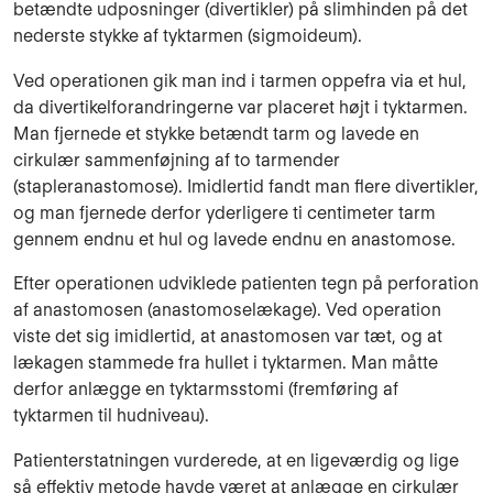
betændte udposninger (divertikler) på slimhinden på det
nederste stykke af tyktarmen (sigmoideum).
Ved operationen gik man ind i tarmen oppefra via et hul,
da divertikelforandringerne var placeret højt i tyktarmen.
Man fjernede et stykke betændt tarm og lavede en
cirkulær sammenføjning af to tarmender
(stapleranastomose). Imidlertid fandt man flere divertikler,
og man fjernede derfor yderligere ti centimeter tarm
gennem endnu et hul og lavede endnu en anastomose.
Efter operationen udviklede patienten tegn på perforation
af anastomosen (anastomoselækage). Ved operation
viste det sig imidlertid, at anastomosen var tæt, og at
lækagen stammede fra hullet i tyktarmen. Man måtte
derfor anlægge en tyktarmsstomi (fremføring af
tyktarmen til hudniveau).
Patienterstatningen vurderede, at en ligeværdig og lige
så effektiv metode havde været at anlægge en cirkulær