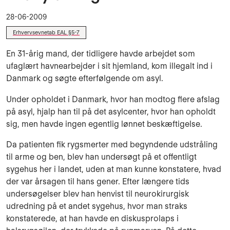
28-06-2009
Erhvervsevnetab EAL §5-7
En 31-årig mand, der tidligere havde arbejdet som
ufaglært havnearbejder i sit hjemland, kom illegalt ind i
Danmark og søgte efterfølgende om asyl.
Under opholdet i Danmark, hvor han modtog flere afslag
på asyl, hjalp han til på det asylcenter, hvor han opholdt
sig, men havde ingen egentlig lønnet beskæftigelse.
Da patienten fik rygsmerter med begyndende udstråling
til arme og ben, blev han un­dersøgt på et offentligt
sygehus her i landet, uden at man kunne konstatere, hvad
der var årsagen til hans gener. Efter længere tids
undersøgelser blev han henvist til neurokirur­gisk
udredning på et andet sygehus, hvor man straks
konstaterede, at han havde en diskusprolaps i