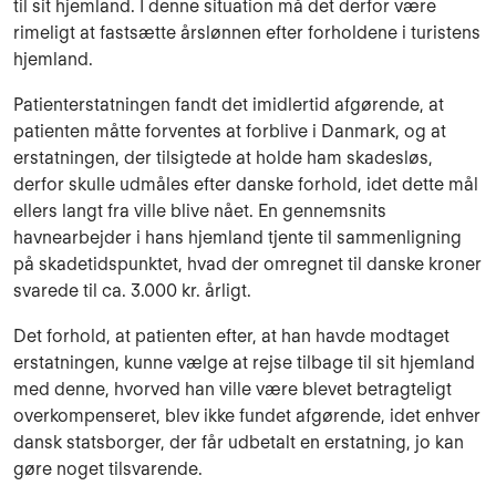
til sit hjemland. I denne situation må det derfor være
rimeligt at fastsætte årslønnen efter forholdene i turistens
hjemland.
Patienterstatningen fandt det imidlertid afgørende, at
patienten måtte forventes at for­blive i Danmark, og at
erstatningen, der tilsigtede at holde ham skadesløs,
derfor skulle udmåles efter danske forhold, idet dette mål
ellers langt fra ville blive nået. En gennem­snits
havnearbejder i hans hjemland tjente til sammenligning
på skadetidspunktet, hvad der omregnet til danske kroner
svarede til ca. 3.000 kr. årligt.
Det forhold, at patienten efter, at han havde modtaget
erstatningen, kunne vælge at rejse tilbage til sit hjemland
med denne, hvorved han ville være blevet betragteligt
overkom­penseret, blev ikke fundet afgørende, idet enhver
dansk statsborger, der får udbetalt en erstatning, jo kan
gøre noget tilsvarende.