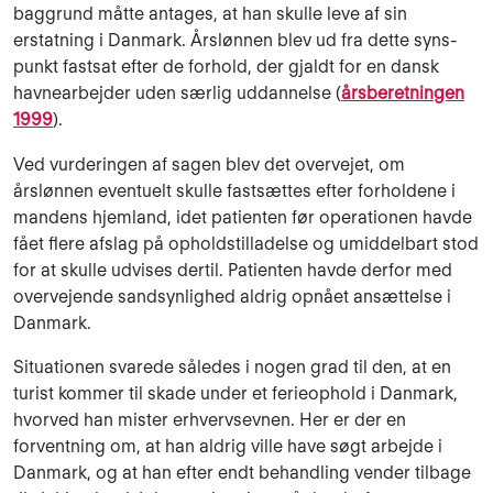
baggrund måtte antages, at han skulle leve af sin
erstatning i Danmark. Årslønnen blev ud fra dette syns­
punkt fastsat efter de forhold, der gjaldt for en dansk
havnearbejder uden særlig uddan­nelse (
årsberetningen
1999
).
Ved vurderingen af sagen blev det overvejet, om
årslønnen eventuelt skulle fastsættes efter forholdene i
mandens hjemland, idet patienten før operationen havde
fået flere afslag på op­holdstilladelse og umiddelbart stod
for at skulle udvises dertil. Patienten havde derfor med
overvejende sandsynlighed aldrig opnået ansættelse i
Danmark.
Situationen svarede således i nogen grad til den, at en
turist kommer til skade under et ferieophold i Danmark,
hvorved han mister erhvervsevnen. Her er der en
forventning om, at han aldrig ville have søgt arbejde i
Danmark, og at han efter endt behandling vender tilbage