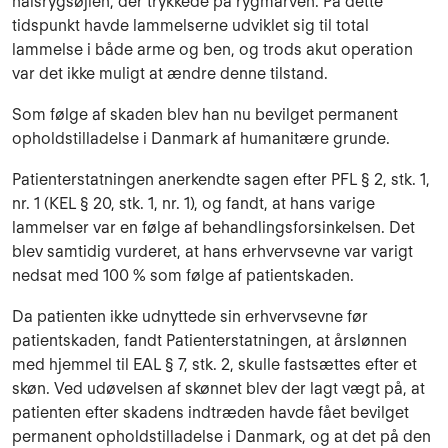
halsrygsøjlen, der trykkede på rygmarven. På dette
tidspunkt havde lammelserne udviklet sig til total
lammelse i både arme og ben, og trods akut operation
var det ikke muligt at ændre denne tilstand.
Som følge af skaden blev han nu bevilget permanent
opholdstilladelse i Danmark af humanitære grunde.
Patienterstatningen anerkendte sagen efter PFL § 2, stk. 1,
nr. 1 (KEL § 20, stk. 1, nr. 1), og fandt, at hans varige
lammelser var en følge af behandlingsforsinkelsen. Det
blev samtidig vurderet, at hans erhvervsevne var varigt
nedsat med 100 % som følge af patientskaden.
Da patienten ikke udnyttede sin erhvervsevne før
patientskaden, fandt Patienterstatningen, at årslønnen
med hjemmel til EAL § 7, stk. 2, skulle fastsættes efter et
skøn. Ved udøvelsen af skønnet blev der lagt vægt på, at
patienten efter skadens indtræden havde fået bevilget
permanent opholdstilladelse i Danmark, og at det på den