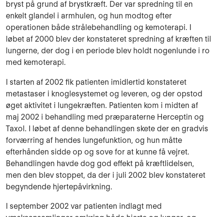
bryst på grund af brystkræft. Der var spredning til en
enkelt glandel i armhulen, og hun modtog efter
operationen både strålebehandling og kemoterapi. I
løbet af 2000 blev der konstateret spredning af kræften til
lungerne, der dog i en periode blev holdt nogenlunde i ro
med kemoterapi.
I starten af 2002 fik patienten imidlertid konstateret
metastaser i knoglesystemet og leveren, og der opstod
øget aktivitet i lungekræften. Patienten kom i midten af
maj 2002 i behandling med præparaterne Herceptin og
Taxol. I løbet af denne behandlingen skete der en gradvis
forværring af hendes lungefunktion, og hun måtte
efterhånden sidde op og sove for at kunne få vejret.
Behandlingen havde dog god effekt på kræftlidelsen,
men den blev stoppet, da der i juli 2002 blev konstateret
begyndende hjertepåvirkning.
I september 2002 var patienten indlagt med