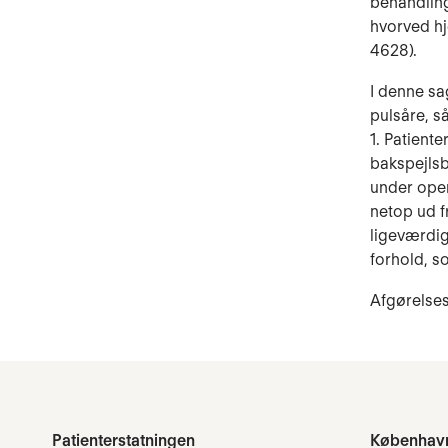
behandling
hvorved h
4628).
I denne s
pulsåre, så
1. Patiente
bakspejlsb
under oper
netop ud f
ligeværdig
forhold, so
Afgørelses
Patienterstatningen
Københav