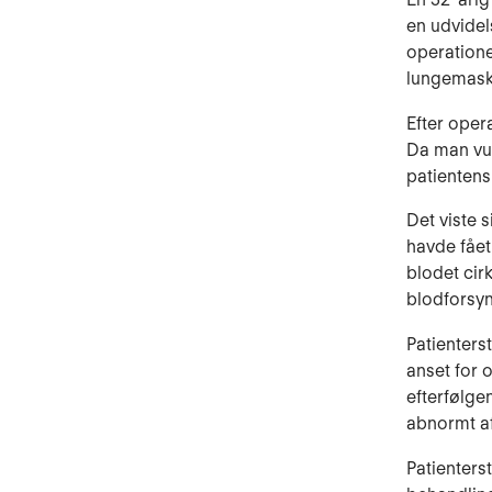
en udvide
operatione
lungemaski
Efter oper
Da man vur
patientens 
Det viste 
havde fået
blodet cirk
blodforsyni
Patienterst
anset for 
efterfølge
abnormt a
Patienters