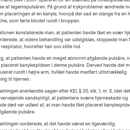
lse af legemspulsåren. På grund af trykproblemer ændrede 
n placeringen af en kanyle, hvorpå der sad en slange fra en h
ne, som førte blodet rundt i kroppen.
ationen konstaterede man, at patienten havde fået en svær hj
derede, at videre behandling var udsigtsløs, stoppede man 
respirator, hvorefter han sov stille ind.
sig, at patienten havde en meget abnormt afgående pulsåre, 
 placeret kanylespidsen i denne pulsåre. Derved havde det m
uleret rundt i højre arm, hvilket havde medført utilstrækkelig
ng til hjernen.
atningen anerkendte sagen efter KEL § 20, stk. 1, nr. 3, idet de
overvejende sandsynligt, at patientens svære hjerneskade og
nde død var udløst af, at man havde fået placeret kanylespids
fgående pulsåre.
tatningen vurderede, at det havde været en ligeværdig