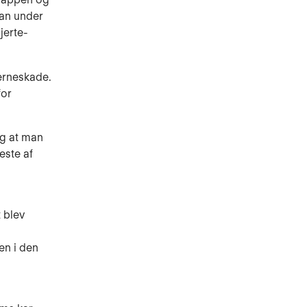
man under
jerte-
erneskade.
for
og at man
este af
t blev
en i den