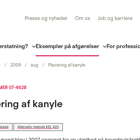
Presse og nyheder
Om os
Job og karriere
erstatning?
Eksempler på afgørelser
For professi
r
2009
aug
Placering af kanyle
ER 07-4628
ring af kanyle
skade
Alternativ metode KEL §20
 mand blev i 2007 opereret for en utæthed på hovedpulsåre