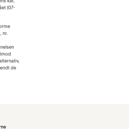
rms kar,
et (07-
norme
 nr.
nnelsen
erimod
lternativ,
kendt de
rne