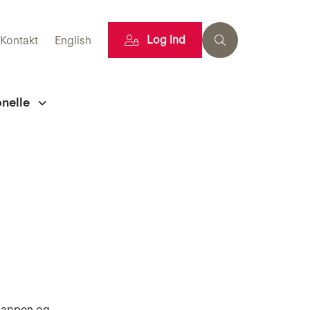
Log ind
Kontakt
English
onelle
klappen og