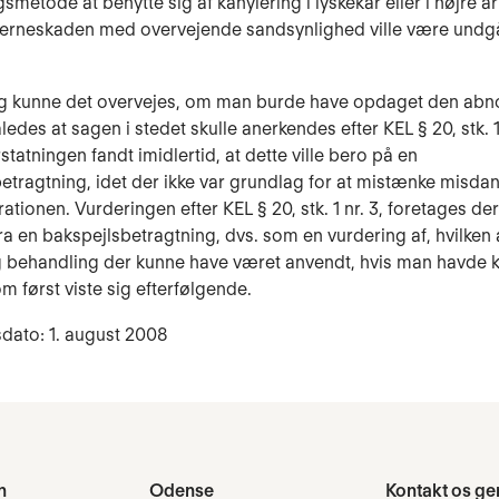
smetode at benytte sig af kanylering i lyskekar eller i højre a
jerneskaden med overvejende sandsynlighed ville være undgå
ag kunne det overvejes, om man burde have opdaget den ab
ledes at sagen i stedet skulle anerkendes efter KEL § 20, stk. 1,
rstatningen fandt imidlertid, at dette ville bero på en
etragtning, idet der ikke var grundlag for at mistænke misda
ationen. Vurderingen efter KEL § 20, stk. 1 nr. 3, foretages d
ra en bakspejlsbetragtning, dvs. som en vurdering af, hvilken a
 behandling der kunne have været anvendt, hvis man havde 
m først viste sig efterfølgende.
dato: 1. august 2008
n
Odense
Kontakt os ge