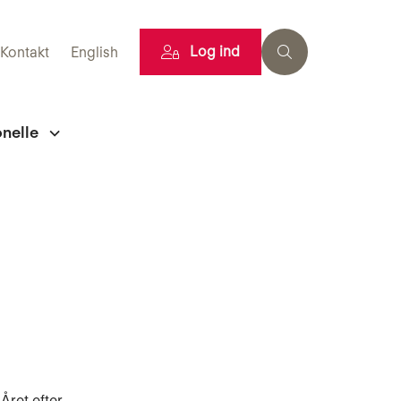
Log ind
Kontakt
English
onelle
Året efter