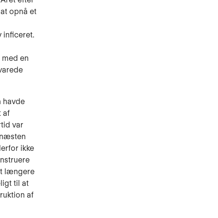
at opnå et
inficeret.
p med en
evarede
un havde
 af
tid var
r næsten
erfor ikke
onstruere
et længere
gt til at
ruktion af