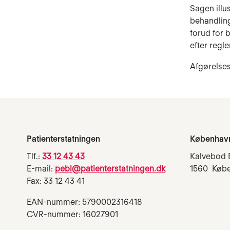
Sagen illu
behandling
forud for 
efter reglen
Afgørelses
Patienterstatningen
Københav
Tlf.:
33 12 43 43
Kalvebod 
E-mail:
pebl@patienterstatningen.dk
1560 Køb
Fax: 33 12 43 41
EAN-nummer: 5790002316418
CVR-nummer: 16027901