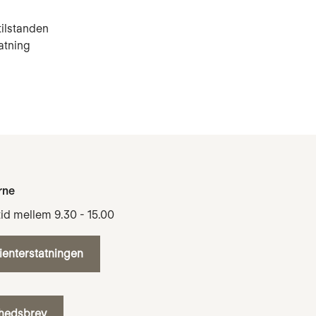
tilstanden
atning
rne
tid mellem 9.30 - 15.00
tienterstatningen
yhedsbrev