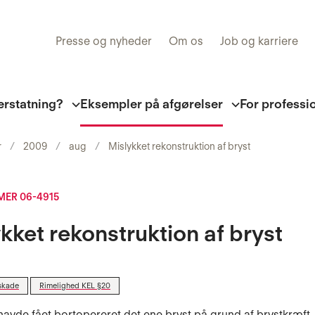
Presse og nyheder
Om os
Job og karriere
erstatning?
Eksempler på afgørelser
For professi
r
2009
aug
Mislykket rekonstruktion af bryst
ER 06-4915
kket rekonstruktion af bryst
skade
Rimelighed KEL §20
havde fået bortopereret det ene bryst på grund af brystkræft. 