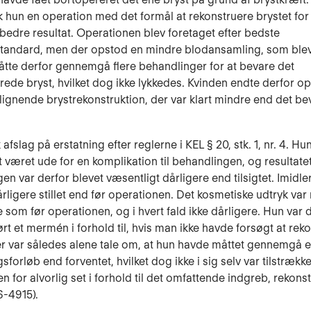
hun en operation med det formål at rekonstruere brystet for 
bedre resultat. Operationen blev foretaget efter bedste
standard, men der opstod en mindre blodansamling, som blev 
tte derfor gennemgå flere behandlinger for at bevare det
rede bryst, hvilket dog ikke lykkedes. Kvinden endte derfor o
lignende brystrekonstruktion, der var klart mindre end det b
 afslag på erstatning efter reglerne i KEL § 20, stk. 1, nr. 4. H
t været ude for en komplikation til behandlingen, og resultatet
n var derfor blevet væsentligt dårligere end tilsigtet. Imidler
årligere stillet end før operationen. Det kosmetiske udtryk va
som før operationen, og i hvert fald ikke dårligere. Hun var d
ørt et mermén i forhold til, hvis man ikke havde forsøgt at rek
er var således alene tale om, at hun havde måttet gennemgå 
forløb end forventet, hvilket dog ikke i sig selv var tilstrækkeli
 for alvorlig set i forhold til det omfattende indgreb, rekonst
6-4915).