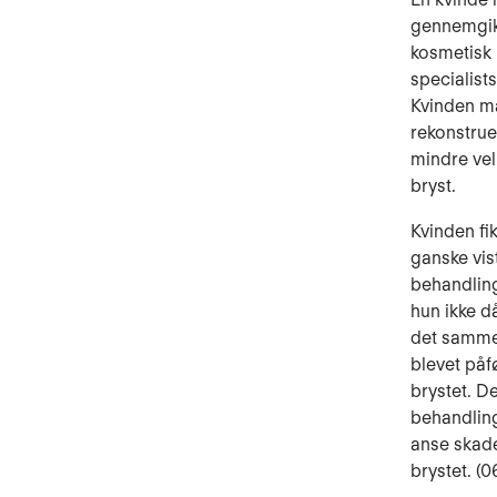
gennemgik 
kosmetisk 
specialist
Kvinden må
rekonstrue
mindre vel
bryst.
Kvinden fik
ganske vis
behandlinge
hun ikke d
det samme 
blevet påf
brystet. D
behandlings
anse skaden
brystet. (0