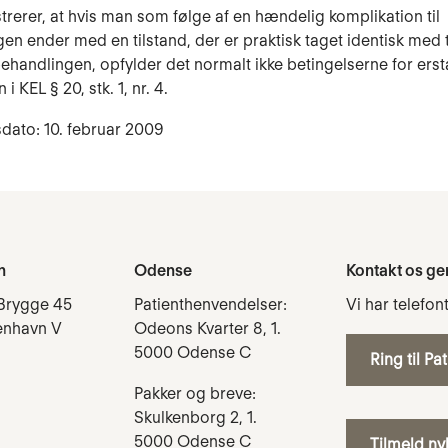
strerer, at hvis man som følge af en hændelig komplikation til
en ender med en tilstand, der er praktisk taget identisk med 
behandlingen, opfylder det normalt ikke betingelserne for erst
 i KEL § 20, stk. 1, nr. 4.
dato: 10. februar 2009
n
Odense
Kontakt os ge
Brygge 45
Patienthenvendelser:
Vi har telefon
enhavn V
Odeons Kvarter 8, 1.
5000 Odense C
Ring til Pa
Pakker og breve:
Skulkenborg 2, 1.
5000 Odense C
Tilmeld n