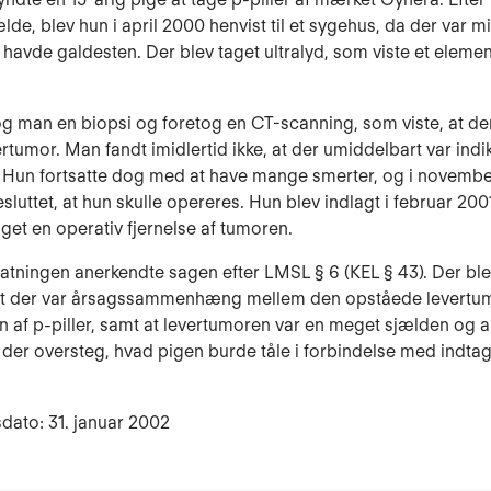
lde, blev hun i april 2000 henvist til et sygehus, da der var m
 havde galdesten. Der blev taget ultralyd, som viste et elemen
og man en biopsi og foretog en CT-scanning, som viste, at der
rtumor. Man fandt imidlertid ikke, at der umiddelbart var indi
 Hun fortsatte dog med at have mange smerter, og i novemb
sluttet, at hun skulle opereres. Hun blev indlagt i februar 200
aget en operativ fjernelse af tumoren.
tatningen anerkendte sagen efter LMSL § 6 (KEL § 43). Der ble
at der var årsagssammenhæng mellem den opståede levertu
n af p-piller, samt at levertumoren var en meget sjælden og a
, der oversteg, hvad pigen burde tåle i forbindelse med indtag
dato: 31. januar 2002