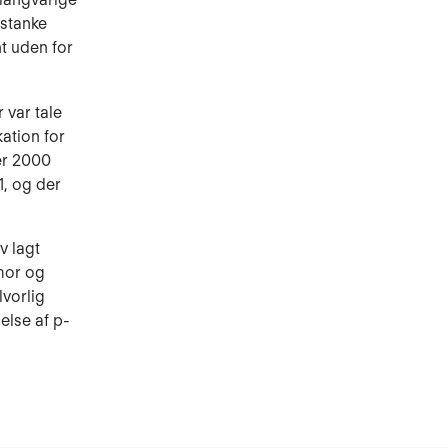
istanke
t uden for
 var tale
kation for
er 2000
1, og der
v lagt
mor og
lvorlig
else af p-