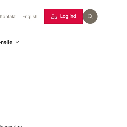
Log ind
Kontakt
English
onelle
 langvarige