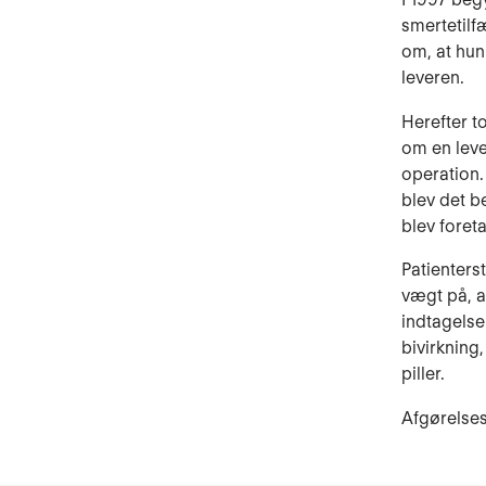
smertetilfæ
om, at hun
leveren.
Herefter t
om en leve
operation.
blev det be
blev foret
Patienters
vægt på, 
indtagelse
bivirkning
piller.
Afgørelses