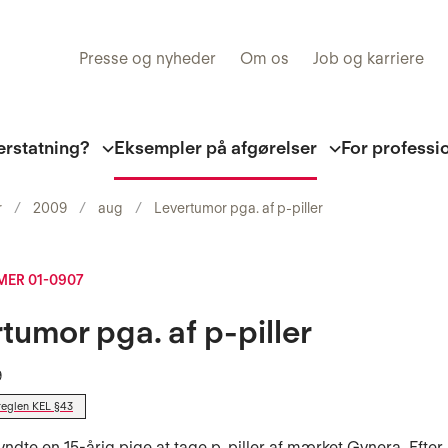
Presse og nyheder
Om os
Job og karriere
erstatning?
Eksempler på afgørelser
For professi
r
2009
aug
Levertumor pga. af p-piller
ER 01-0907
tumor pga. af p-piller
9
reglen KEL §43
yndte en 15-årig pige at tage p-piller af mærket Gynera. Efter