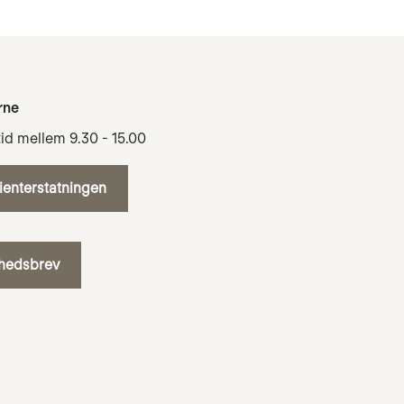
rne
tid mellem 9.30 - 15.00
tienterstatningen
yhedsbrev