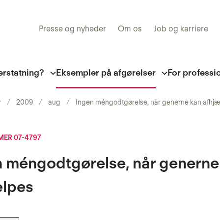
Presse og nyheder
Om os
Job og karriere
erstatning?
Eksempler på afgørelser
For professi
r
2009
aug
Ingen méngodtgørelse, når generne kan afhj
ER 07-4797
n méngodtgørelse, når generne
ælpes