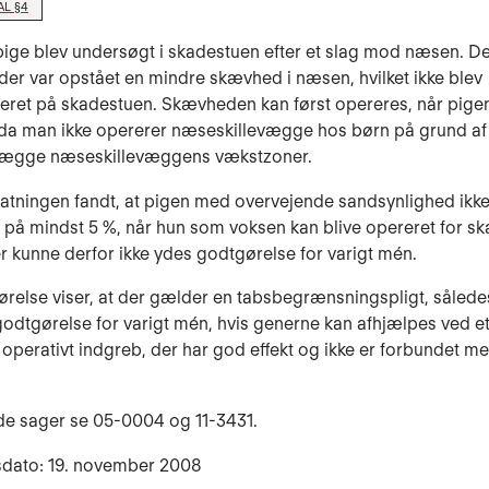
AL §4
pige blev undersøgt i skadestuen efter et slag mod næsen. Det
 der var opstået en mindre skævhed i næsen, hvilket ikke blev
eret på skadestuen. Skævheden kan først opereres, når pige
da man ikke opererer næseskillevægge hos børn på grund af 
elægge næseskillevæggens vækstzoner.
tatningen fandt, at pigen med overvejende sandsynlighed ikke v
 på mindst 5 %, når hun som voksen kan blive opereret for s
 kunne derfor ikke ydes godtgørelse for varigt mén.
relse viser, at der gælder en tabsbegrænsningspligt, sålede
godtgørelse for varigt mén, hvis generne kan afhjælpes ved et 
operativt indgreb, der har god effekt og ikke er forbundet m
de sager se
05-0004 og
11-3431.
sdato: 19. november 2008