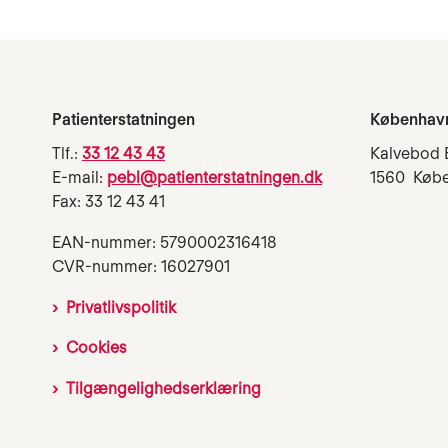
Patienterstatningen
Københav
Tlf.:
33 12 43 43
Kalvebod 
E-mail:
pebl@patienterstatningen.dk
1560 Køb
Fax: 33 12 43 41
EAN-nummer: 5790002316418
CVR-nummer: 16027901
Privatlivspolitik
Cookies
Tilgængelighedserklæring