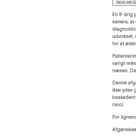
Varigt mén E
En 9-årig 
senere, at
diagnostic
udvokset, 
for at ød
Patienters
varigt mén
næsen. Der
Denne afgø
ikke ydes 
beskedent 
risici.
For lignen
Afgørelse