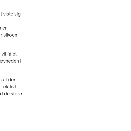
 viste sig
n er
risikoen
il få et
kævheden i
s at der
relativt
ed de store