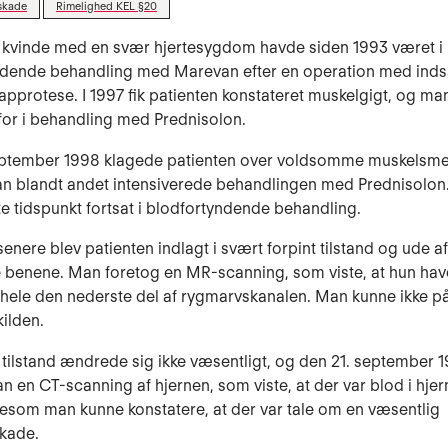
skade
Rimelighed KEL §20
 kvinde med en svær hjertesygdom havde siden 1993 været i
ndende behandling med Marevan efter en operation med inds
lapprotese. I 1997 fik patienten konstateret muskelgigt, og ma
or i behandling med Prednisolon.
eptember 1998 klagede patienten over voldsomme muskelsmer
n blandt andet intensiverede behandlingen med Prednisolon.
te tidspunkt fortsat i blodfortyndende behandling.
enere blev patienten indlagt i svært forpint tilstand og ude af 
 benene. Man foretog en MR-scanning, som viste, at hun hav
 hele den nederste del af rygmarvskanalen. Man kunne ikke p
ilden.
 tilstand ændrede sig ikke væsentligt, og den 21. september 
n en CT-scanning af hjernen, som viste, at der var blod i hje
gesom man kunne konstatere, at der var tale om en væsentlig
kade.