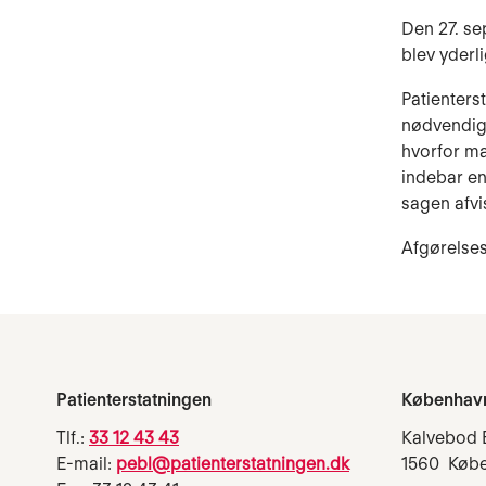
Den 27. se
blev yderl
Patienters
nødvendig
hvorfor ma
indebar en
sagen afvis
Afgørelses
Patienterstatningen
Københav
Tlf.:
33 12 43 43
Kalvebod 
E-mail:
pebl@patienterstatningen.dk
1560 Køb