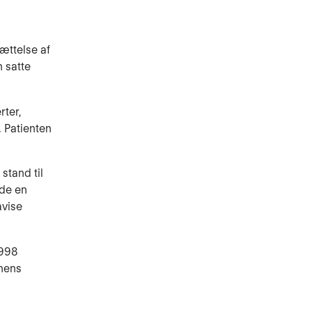
ættelse af
n satte
ter,
 Patienten
stand til
de en
åvise
1998
rnens