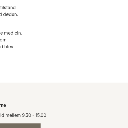
tilstand
ed døden.
e medicin,
 som
nd blev
rne
tid mellem 9.30 - 15.00