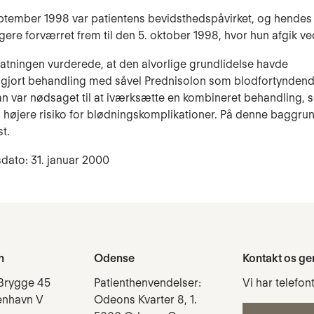
ptember 1998 var patientens bevidsthedspåvirket, og hendes 
igere forværret frem til den 5. oktober 1998, hvor hun afgik v
tatningen vurderede, at den alvorlige grundlidelse havde
gjort behandling med såvel Prednisolon som blodfortyndend
n var nødsaget til at iværksætte en kombineret behandling,
 højere risiko for blødningskomplikationer. På denne baggru
t.
dato: 31. januar 2000
n
Odense
Kontakt os ge
Brygge 45
Patienthenvendelser:
Vi har telefon
enhavn V
Odeons Kvarter 8, 1.