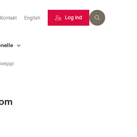
Log ind
Kontakt
English
onelle
kelgigt
dom