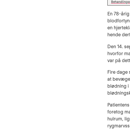
Behandlings
En 78-årig
blodforty
en hjertek
hende derf
Den 14. s
hvorfor ma
var på det
Fire dage s
at bevæge
blødning i
blødningsk
Patientens
foretog ma
hulrum, li
rygmarvss