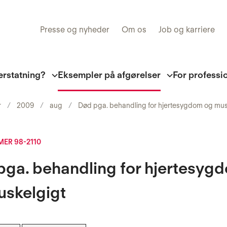
Presse og nyheder
Om os
Job og karriere
erstatning?
Eksempler på afgørelser
For professi
r
2009
aug
Død pga. behandling for hjertesygdom og mus
ER 98-2110
pga. behandling for hjertesyg
uskelgigt