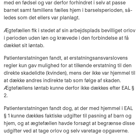
med en fødsel og var derfor forhindret i selv at passe
barnet samt familiens fælles hjem i barselsperioden, så­
ledes som det ellers var planlagt.
Ægtefællen fik i stedet af sin arbejdsplads bevilliget orlov
i perioden uden løn og kræ­vede i den forbindelse at få
dækket sit løntab.
Patienterstatningen fandt, at erstatningsansvarslovens
regler kun gav mulighed for at til­kende erstatning til den
direkte skadelidte (kvinden), mens der ikke var hjem­mel til
at dække andres indirekte tab som følge af skaden.
Ægtefællens løntab kunne derfor ikke dækkes efter EAL §
2.
Patienterstatningen fandt dog, at der med hjemmel i EAL
§ 1 kunne dækkes faktiske udgifter til pasning af barn og
hjem, og at ægtefællen havde forsøgt at be­grænse disse
udgifter ved at tage orlov og selv varetage opga­verne.