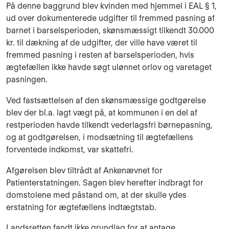
På denne baggrund blev kvinden med hjemmel i EAL § 1,
ud over do­kumenterede udgifter til fremmed pasning af
barnet i barselsperioden, skønsmæssigt til­kendt 30.000
kr. til dækning af de udgifter, der ville have været til
fremmed pasning i resten af barselsperioden, hvis
ægtefællen ikke havde søgt ulønnet orlov og varetaget
pasningen.
Ved fastsættelsen af den skønsmæssige godtgørelse
blev der bl.a. lagt vægt på, at kommunen i en del af
restperioden havde tilkendt vederlagsfri børne­pasning,
og at godtgø­relsen, i modsætning til ægtefællens
forventede indkomst, var skattefri.
Afgørelsen blev tiltrådt af Ankenævnet for
Patienterstatningen. Sagen blev herefter indbragt for
domstolene med påstand om, at der skulle ydes
erstatning for ægtefællens indtægtstab.
Landsretten fandt ikke grundlag for at antage,