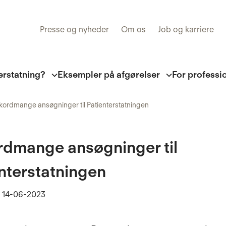
Presse og nyheder
Om os
Job og karriere
erstatning?
Eksempler på afgørelser
For professi
kordmange ansøgninger til Patienterstatningen
rdmange ansøgninger til
nterstatningen
t
14-06-2023