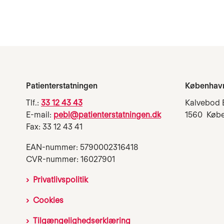
Patienterstatningen
Københav
Tlf.:
33 12 43 43
Kalvebod 
E-mail:
pebl@patienterstatningen.dk
1560 Køb
Fax: 33 12 43 41
EAN-nummer: 5790002316418
CVR-nummer: 16027901
Privatlivspolitik
Cookies
Tilgængelighedserklæring