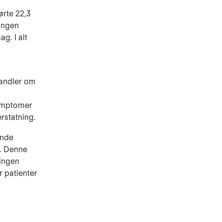
førte 22,3
ningen
g. I alt
handler om
ymptomer
erstatning.
ende
r. Denne
ningen
r patienter
m