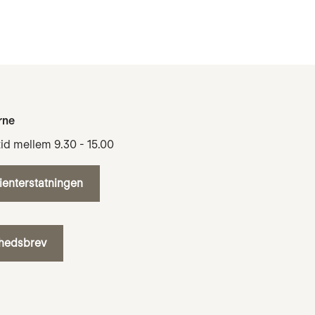
rne
tid mellem 9.30 - 15.00
tienterstatningen
yhedsbrev