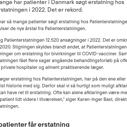
ange har patienter i Danmark søgt erstatning hos
rstatningen i 2022. Det er rekord.
 har så mange patienter søgt erstatning hos Patienterstatning
iser de nye årstal fra Patienterstatningen.
og Patienterstatningen 12.520 ansøgninger i 2022. Det er omk
i 2020. Stigningen skyldes blandt andet, at Patienterstatningen
inger om erstatning for bivirkninger til COVID-vacciner. Sam
tatningen fået flere sager angående behandlingsforløb på off
, private hospitaler og alment praktiserende læger.
 søger erstatning hos Patienterstatningen, har på den ene elle
ist historie med sig. Derfor skal vi så hurtigt som muligt afkla
an have ret til erstatning. Ofte kan alene afklaringen være med
atient lidt videre i tilværelsen,” siger Karen-Inger Bast, direkt
tatningen.
atienter får erstatning