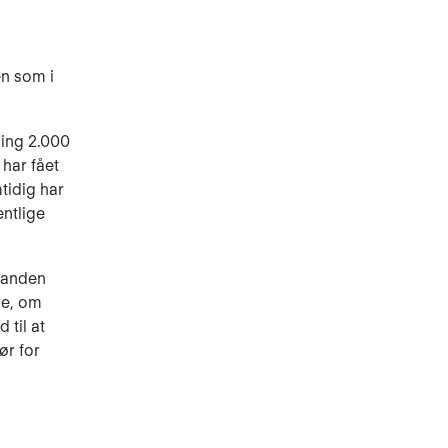
en som i
ring 2.000
 har fået
tidig har
entlige
r anden
re, om
 til at
ør for