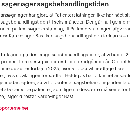
sager øger sagsbehandlingstiden
nsøgninger har gjort, at Patienterstatningen ikke har nået si
sagsbehandlingstiden til seks måneder. Der går nu i gennems
ra en patient søger erstatning, til Patienterstatningen afgør s
ektør Karen-Inger Bast kan sagsbehandlingstiden forklares – 
 forklaring på den lange sagsbehandlingstid er, at vi både i 2
4 procent flere ansøgninger end i de forudgående år. Og det 
anmeldelser er fortsat i 2023, hvor vi også vil modtage flere
r, hvis udviklingen fortsætter. Heldigvis har vi kunnet ansæ
ge medarbejdere, så vi forventer at sagsbehandlingstiden fald
et skylder vi de patienter, som lige nu desværre må vente for
se,” siger direktør Karen-Inger Bast.
pporterne her