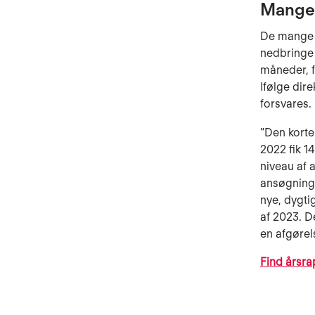
Mange 
De mange a
nedbringe 
måneder, f
Ifølge dir
forsvares.
”Den korte
2022 fik 1
niveau af 
ansøgninge
nye, dygti
af 2023. D
en afgørel
Find årsra