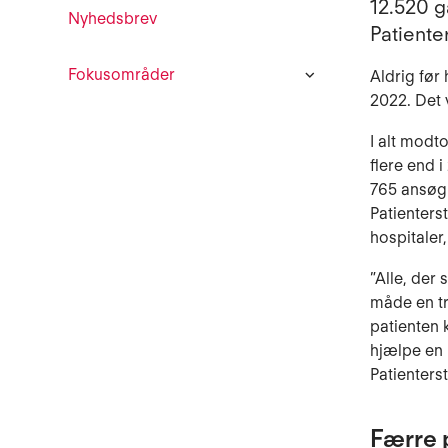
12.520 g
Nyhedsbrev
Patiente
Fokusområder
Aldrig før
2022. Det v
I alt modt
flere end 
765 ansøgn
Patienters
hospitaler
”Alle, der
måde en tr
patienten k
hjælpe en p
Patienters
Færre p