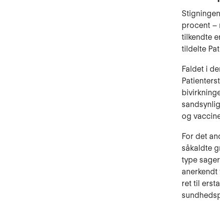
Stigningen 
procent – 
tilkendte e
tildelte Pa
Faldet i d
Patienters
bivirkning
sandsynli
og vaccine
For det an
såkaldte g
type sager
anerkendt 
ret til er
sundhedspe