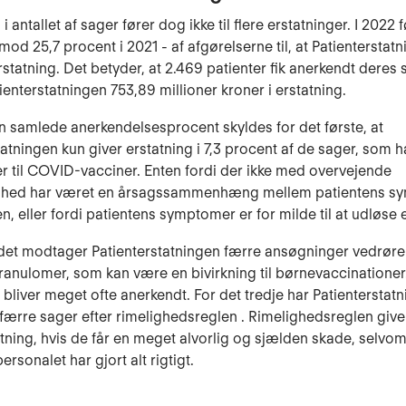
i antallet af sager fører dog ikke til flere erstatninger. I 2022 
mod 25,7 procent i 2021 - af afgørelserne til, at Patienterstat
rstatning. Det betyder, at 2.469 patienter fik anerkendt deres sa
tienterstatningen 753,89 millioner kroner i erstatning.
en samlede anerkendelsesprocent skyldes for det første, at
tatningen kun giver erstatning i 7,3 procent af de sager, som 
er til COVID-vacciner. Enten fordi der ikke med overvejende
ghed har været en årsagssammenhæng mellem patientens s
n, eller fordi patientens symptomer er for milde til at udløse 
det modtager Patienterstatningen færre ansøgninger vedrør
ranulomer, som kan være en bivirkning til børnevaccinatione
 bliver meget ofte anerkendt. For det tredje har Patienterstat
færre sager efter rimelighedsreglen . Rimelighedsreglen give
statning, hvis de får en meget alvorlig og sjælden skade, selvo
rsonalet har gjort alt rigtigt.