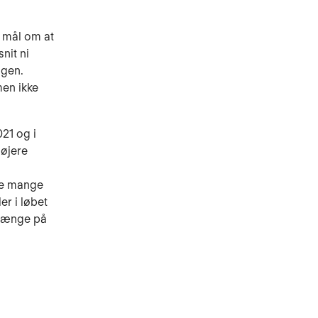
t mål om at
nit ni
agen.
men ikke
021 og i
højere
tte mange
er i løbet
 længe på