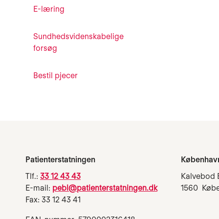
E-læring
Sundhedsvidenskabelige
forsøg
Bestil pjecer
Patienterstatningen
Københav
Tlf.:
33 12 43 43
Kalvebod 
E-mail:
pebl@patienterstatningen.dk
1560 Køb
Fax: 33 12 43 41