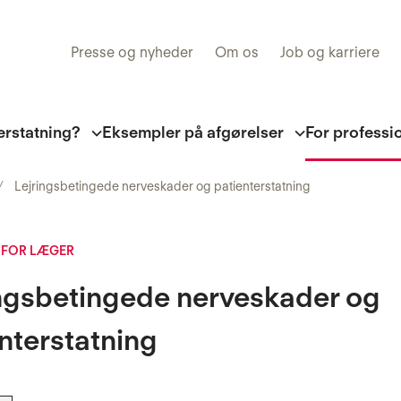
Presse og nyheder
Om os
Job og karriere
erstatning?
Eksempler på afgørelser
For professi
Lejringsbetingede nerveskader og patienterstatning
 FOR LÆGER
ingsbetingede nerveskader og
nterstatning