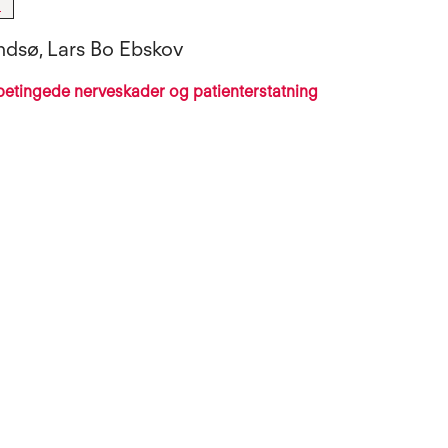
l
ndsø, Lars Bo Ebskov
betingede nerveskader og patienterstatning