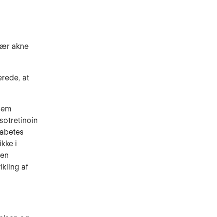
vær akne
rede, at
llem
sotretinoin
iabetes
kke i
 en
kling af