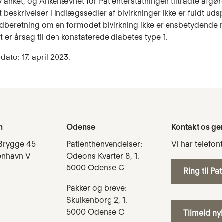
 anket, og Ankenævnet for Patienterstatningen tiltrådte afgø
at beskrivelser i indlægssedler af bivirkninger ikke er fuldt uds
ndberetning om en formodet bivirkning ikke er ensbetydende 
 er årsag til den konstaterede diabetes type 1.
dato: 17. april 2023.
n
Odense
Kontakt os ge
Brygge 45
Patienthenvendelser:
Vi har telefon
enhavn V
Odeons Kvarter 8, 1.
5000 Odense C
Ring til Pa
Pakker og breve:
Skulkenborg 2, 1.
5000 Odense C
Tilmeld n