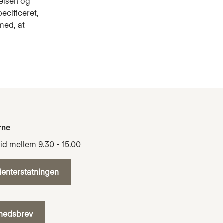
relsen og
pecificeret,
med, at
rne
tid mellem 9.30 - 15.00
tienterstatningen
yhedsbrev