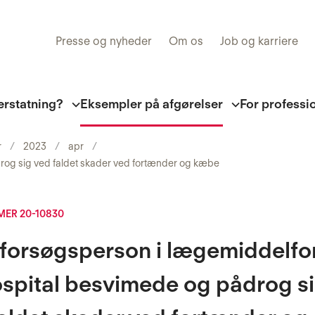
Presse og nyheder
Om os
Job og karriere
erstatning?
Eksempler på afgørelser
For professi
r
2023
apr
rog sig ved faldet skader ved fortænder og kæbe
ER 20-10830
 forsøgsperson i lægemiddelfo
spital besvimede og pådrog s