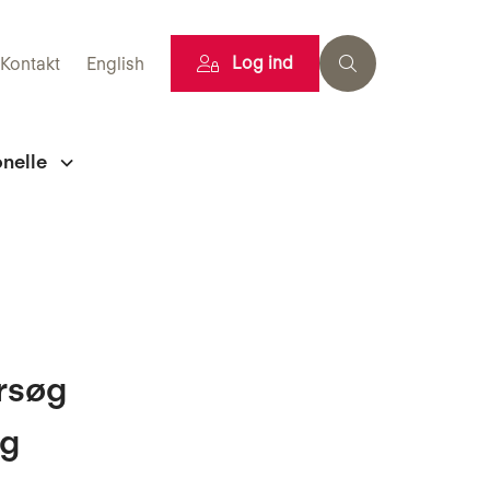
Log ind
Kontakt
English
onelle
rsøg
ig