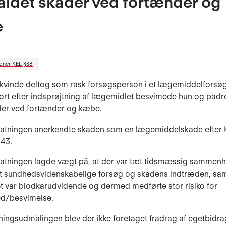
aldet skader ved fortænder og
e
3
oner KEL §38
 kvinde deltog som rask forsøgsperson i et lægemiddelforsø
Kort efter indsprøjtning af lægemidlet besvimede hun og pådr
der ved fortænder og kæbe.
tatningen anerkendte skaden som en lægemiddelskade efter 
 43.
statningen lagde vægt på, at der var tæt tidsmæssig samme
t sundhedsvidenskabelige forsøg og skadens indtræden, sam
 var blodkarudvidende og dermed medførte stor risiko for
d/besvimelse.
ningsudmålingen blev der ikke foretaget fradrag af egetbidrage