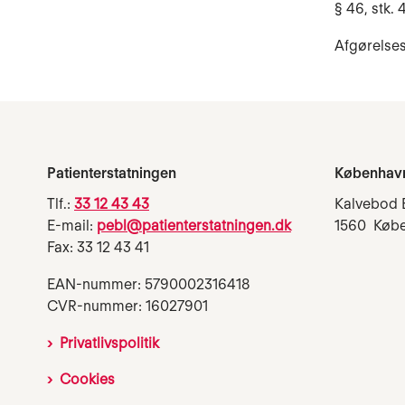
§ 46, stk. 4
Afgørelses
Patienterstatningen
Københav
Tlf.:
33 12 43 43
Kalvebod 
E-mail:
pebl@patienterstatningen.dk
1560 Køb
Fax: 33 12 43 41
EAN-nummer: 5790002316418
CVR-nummer: 16027901
Privatlivspolitik
Cookies