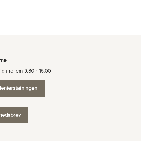
rne
tid mellem 9.30 - 15.00
tienterstatningen
yhedsbrev