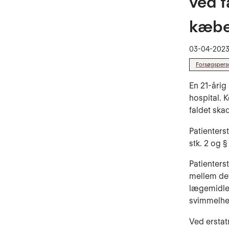
ved f
kæb
03-04-202
Forsøgspers
En 21-årig
hospital. 
faldet ska
Patienters
stk. 2 og §
Patienter
mellem de
lægemidlet
svimmelhe
Ved erstat