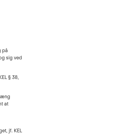
g på
og sig ved
KEL § 38,
nhæng
t at
t, jf. KEL