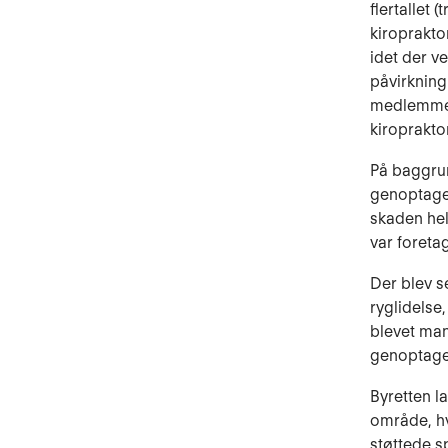
flertallet
kiroprakto
idet der v
påvirkning 
medlemmer 
kiroprakto
På baggrun
genoptage 
skaden hel
var foretag
Der blev s
ryglidelse,
blevet mani
genoptage
Byretten la
område, hv
støttede s