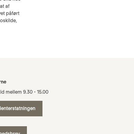
at af
vet påført
oskilde,
rne
tid mellem 9.30 - 15.00
tienterstatningen
yhedsbrev