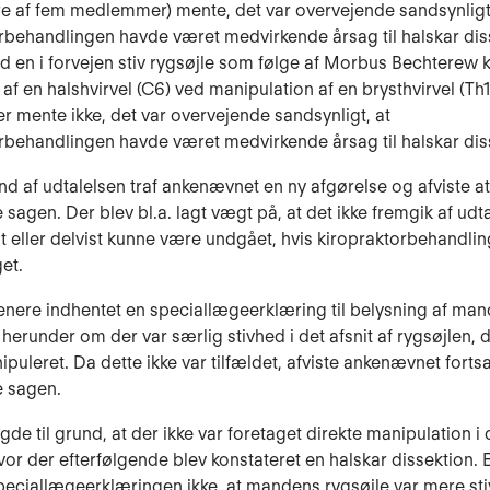
 (tre af fem medlemmer) mente, det var overvejende sandsynligt
rbehandlingen havde været medvirkende årsag til halskar dis
ed en i forvejen stiv rygsøjle som følge af Morbus Bechterew 
af en halshvirvel (C6) ved manipulation af en brysthvirvel (Th1)
mente ikke, det var overvejende sandsynligt, at
rbehandlingen havde været medvirkende årsag til halskar dis
d af udtalelsen traf ankenævnet en ny afgørelse og afviste at
sagen. Der blev bl.a. lagt vægt på, at det ikke fremgik af udt
t eller delvist kunne være undgået, hvis kiropraktorbehandlin
et.
enere indhentet en speciallægeerklæring til belysning af ma
 herunder om der var særlig stivhed i det afsnit af rygsøjlen, 
puleret. Da dette ikke var tilfældet, afviste ankenævnet fortsa
 sagen.
gde til grund, at der ikke var foretaget direkte manipulation i 
or der efterfølgende blev konstateret en halskar dissektion.
peciallægeerklæringen ikke, at mandens rygsøjle var mere st