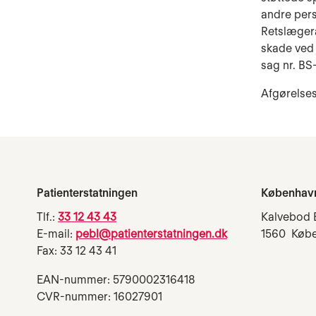
andre pers
Retslægerå
skade ved 
sag nr. BS
Afgørelses
Patienterstatningen
Københav
Tlf.:
33 12 43 43
Kalvebod 
E-mail:
pebl@patienterstatningen.dk
1560 Køb
Fax: 33 12 43 41
EAN-nummer: 5790002316418
CVR-nummer: 16027901