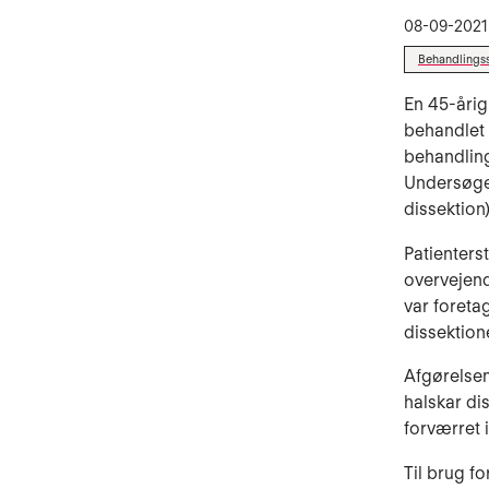
08-09-2021
Behandlings
En 45-åri
behandlet 
behandling
Undersøgel
dissektion
Patienters
overvejend
var foreta
dissektion
Afgørelsen
halskar di
forværret 
Til brug f