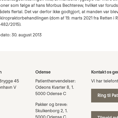
oner som følge af hans Morbus Bechterew, hvilket var foruds
dets flertal. Det var derfor ikke godtgjort, at manden var ble
kiropraktorbehandlingen (dom af 19. marts 2021 fra Retten i R
-482/2015).
dato: 30. august 2013
n
Odense
Kontakt os ge
Brygge 45
Patienthenvendelser:
Vi har telefon
enhavn V
Odeons Kvarter 8, 1.
5000 Odense C
Ring til Pa
Pakker og breve:
Skulkenborg 2, 1.
5000 Odense C
Tilmeld n