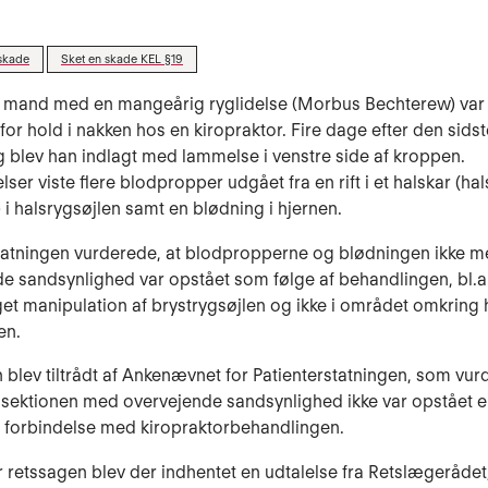
skade
Sket en skade KEL §19
g mand med en mangeårig ryglidelse (Morbus Bechterew) var 
for hold i nakken hos en kiropraktor. Fire dage efter den sidst
 blev han indlagt med lammelse i venstre side af kroppen.
ser viste flere blodpropper udgået fra en rift i et halskar (hal
) i halsrygsøjlen samt en blødning i hjernen.
tatningen vurderede, at blodpropperne og blødningen ikke 
e sandsynlighed var opstået som følge af behandlingen, bl.a.
get manipulation af brystrygsøjlen og ikke i området omkring 
en.
 blev tiltrådt af Ankenævnet for Patienterstatningen, som vur
ssektionen med overvejende sandsynlighed ikke var opstået el
i forbindelse med kiropraktorbehandlingen.
or retssagen blev der indhentet en udtalelse fra Retslægerådet