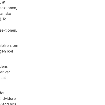
, at
sektionen,
kan ske
. To
sektionen.
alelsen, om
gen ikke
ndens
der var
t at
det
 Endvidere
iv end hos