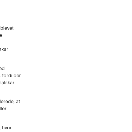
blevet
e
skar
med
 fordi der
halskar
derede, at
ler
, hvor