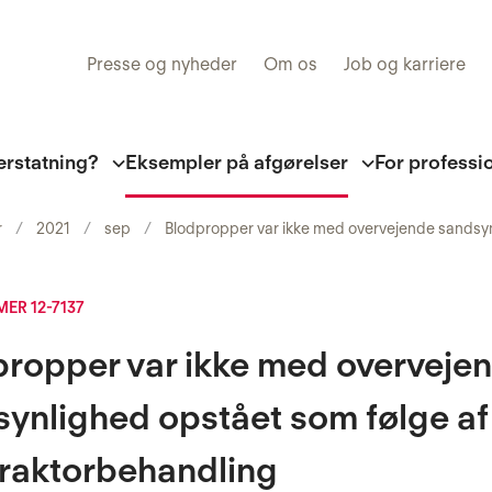
Presse og nyheder
Om os
Job og karriere
erstatning?
Eksempler på afgørelser
For professi
r
2021
sep
Blodpropper var ikke med overvejende sandsyn
R 12-7137
propper var ikke med overveje
ynlighed opstået som følge af
praktorbehandling