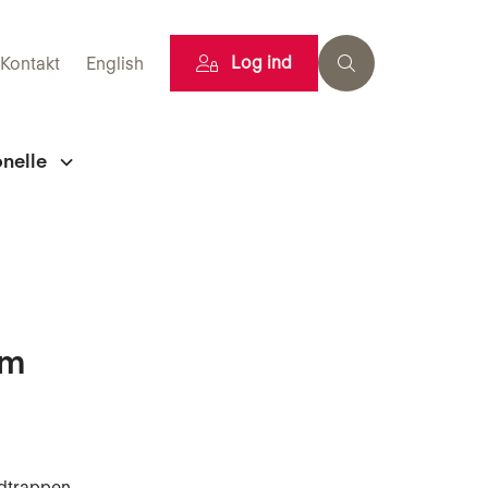
Log ind
Kontakt
English
onelle
em
ndtrappen