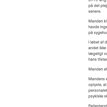
på det ple
senere.
Manden kla
havde inge
på sygehus
I løbet af
andet ikke
lægeligt v
hans tilsta
Manden af
Mandens ef
oplyste, at
personalet
psykiske s
Patienter