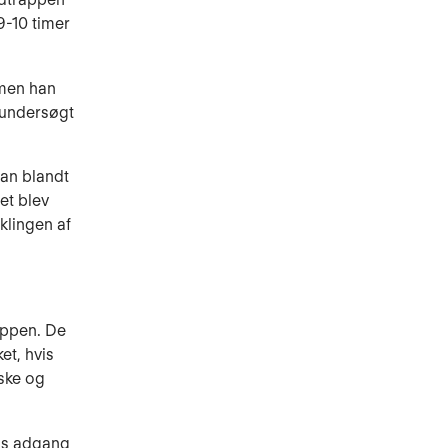
9-10 timer
 men han
 undersøgt
han blandt
et blev
klingen af
appen. De
et, hvis
ske og
ns adgang