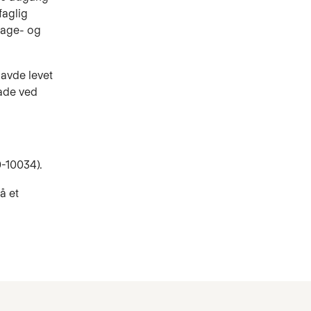
faglig
lage- og
avde levet
kade ved
0-10034).
å et