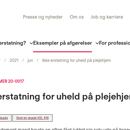
Presse og nyheder
Om os
Job og karriere
erstatning?
Eksempler på afgørelser
For professi
r
2021
jun
Ikke erstatning for uheld på plejehjem
ER 20-0017
erstatning for uheld på plejehj
skade
Sket en skade KEL §19
 dement mand havde en aften fået lukket sig selv ude på bra