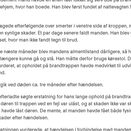
jehjem, hvor han boede. Han blev først fundet af nattevagten 
gede efterfølgende over smerter i venstre side af kroppen,
n synlige skader. Et par dage senere faldt manden. Han blev
et, hvor man ikke fandt tegn til brud.
 de næste måneder blev mandens almentilstand dårligere, så 
 længere kunne gå og stå. Han måtte derfor bruge kørestol. D
urderet, at opholdet på brandtrappen havde medvirket til udvi
nd.
gik ved døden ca. tre måneder efter hændelsen.
terladte søgte erstatning for hans lange ophold på brandtr
 døren til trappen ved en fejl var ulåst, og at skaden ikke var sk
 havde låst døren. De mente, at manden havde fået både fysi
kader efter hændelsen.
statningen vurderede, at hændelsen i forbindelse med mande