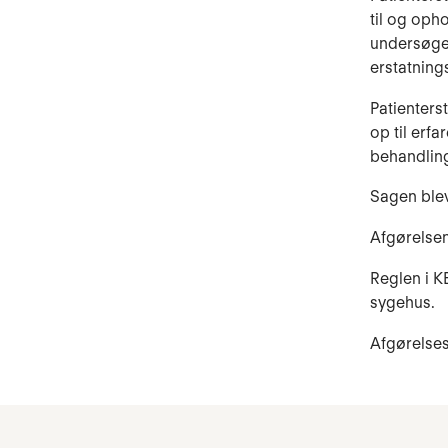
til og oph
undersøgel
erstatnin
Patienters
op til erf
behandlin
Sagen blev d
Afgørelsen
Reglen i KE
sygehus.
Afgørelse