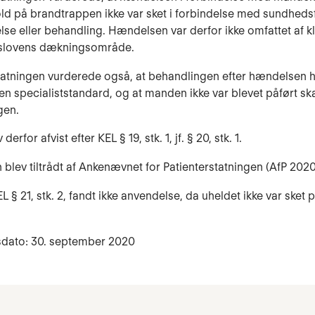
old på brandtrappen ikke var sket i forbindelse med sundheds
se eller behandling. Hændelsen var derfor ikke omfattet af k
gslovens dækningsområde.
tatningen vurderede også, at behandlingen efter hændelsen h
aren specialiststandard, og at manden ikke var blevet påført s
gen.
erfor afvist efter KEL § 19, stk. 1, jf. § 20, stk. 1.
 blev tiltrådt af Ankenævnet for Patienterstatningen (AfP 202
L § 21, stk. 2, fandt ikke anvendelse, da uheldet ikke var sket p
sdato: 30. september 2020